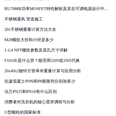
RU7088R功率MOSFET特性解析及其在可调电源设计中的
实践
不锈钢通风 管道施工
201不锈钢重量计算方法大全
M20螺纹大径和小径是多少
1-1/4 NPT螺纹参数及底孔尺寸详解
F1010E是什么管？能否用3205或3505代换
20x40x2镀锌方管单米重量计算与应用分析
抗渗混凝土中P6和P8膨胀剂分别加多少
法兰PN25和PN16有什么区别
消费者对洗衣机的核心需求调研与分析
U型螺栓的国家标准