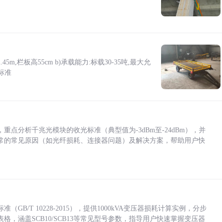
5m,栏板高55cm b)承载能力:标载30-35吨,最大允
标准
点分析千兆光模块的收光标准（典型值为-3dBm至-24dBm），并
常的常见原因（如光纤损耗、连接器问题）及解决方案，帮助用户快
/T 10228-2015），提供1000kVA变压器损耗计算实例，分步
，涵盖SCB10/SCB13等常见型号参数，指导用户快速掌握变压器