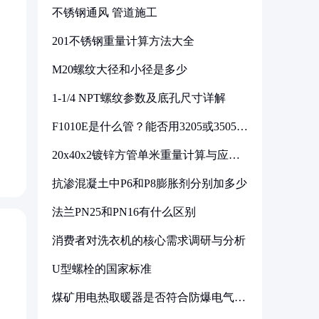
不锈钢通风 管道施工
201不锈钢重量计算方法大全
M20螺纹大径和小径是多少
1-1/4 NPT螺纹参数及底孔尺寸详解
F1010E是什么管？能否用3205或3505代
换
20x40x2镀锌方管单米重量计算与应用
分析
抗渗混凝土中P6和P8膨胀剂分别加多少
法兰PN25和PN16有什么区别
消费者对洗衣机的核心需求调研与分析
U型螺栓的国家标准
煤矿用电热取暖器是否符合防爆电气设
备标准