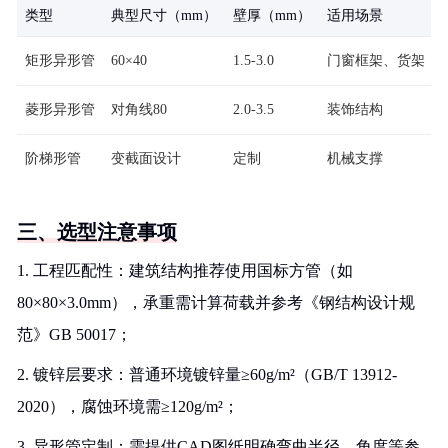
类型
典型尺寸（mm）
壁厚（mm）
适用场景
矩形异形管
60×40
1.5-3.0
门窗框架、货架
菱形异形管
对角线80
2.0-3.5
装饰结构
阶梯形管
变截面设计
定制
机械支撑
三、选型注意事项
1. 工程匹配性：建筑结构推荐使用国标方管（如
80×80×3.0mm），承重需计算荷载并参考《钢结构设计规
范》GB 50017；
2. 镀锌层要求：普通环境镀锌量≥60g/m²（GB/T 13912-
2020），腐蚀环境需≥120g/m²；
3. 异形管定制：需提供CAD图纸明确弯曲半径、角度等参