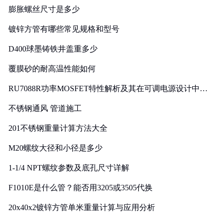
膨胀螺丝尺寸是多少
镀锌方管有哪些常见规格和型号
D400球墨铸铁井盖重多少
覆膜砂的耐高温性能如何
RU7088R功率MOSFET特性解析及其在可调电源设计中的
实践
不锈钢通风 管道施工
201不锈钢重量计算方法大全
M20螺纹大径和小径是多少
1-1/4 NPT螺纹参数及底孔尺寸详解
F1010E是什么管？能否用3205或3505代换
20x40x2镀锌方管单米重量计算与应用分析