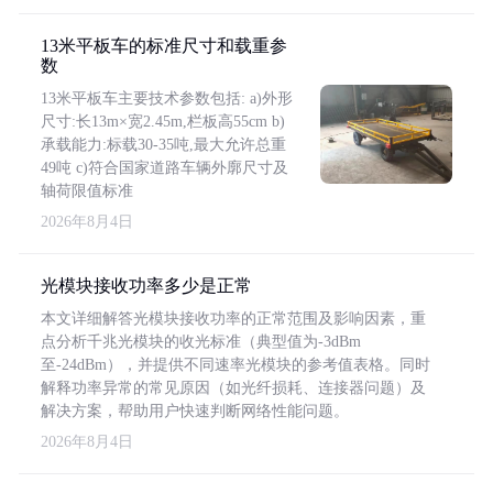
13米平板车的标准尺寸和载重参
数
13米平板车主要技术参数包括: a)外形
尺寸:长13m×宽2.45m,栏板高55cm b)
承载能力:标载30-35吨,最大允许总重
49吨 c)符合国家道路车辆外廓尺寸及
轴荷限值标准
2026年8月4日
光模块接收功率多少是正常
本文详细解答光模块接收功率的正常范围及影响因素，重
点分析千兆光模块的收光标准（典型值为-3dBm
至-24dBm），并提供不同速率光模块的参考值表格。同时
解释功率异常的常见原因（如光纤损耗、连接器问题）及
解决方案，帮助用户快速判断网络性能问题。
2026年8月4日