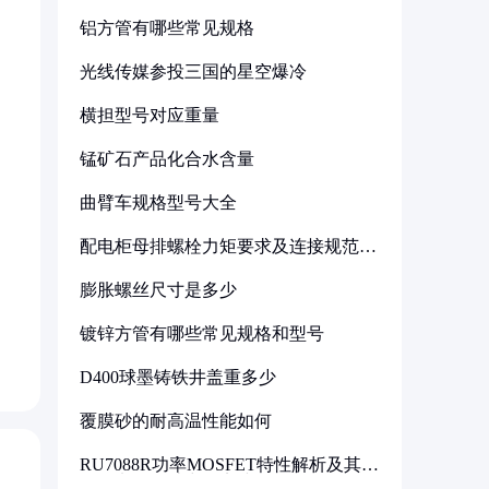
铝方管有哪些常见规格
光线传媒参投三国的星空爆冷
横担型号对应重量
锰矿石产品化合水含量
曲臂车规格型号大全
配电柜母排螺栓力矩要求及连接规范详
解
膨胀螺丝尺寸是多少
镀锌方管有哪些常见规格和型号
D400球墨铸铁井盖重多少
覆膜砂的耐高温性能如何
RU7088R功率MOSFET特性解析及其在
可调电源设计中的实践