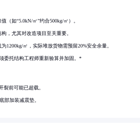
“5.0kN/㎡”约合500kg/㎡）。
有结构，尤其对改造项目至关重要。
1200kg/㎡，实际堆放货物需预留20%安全余量。
须委托结构工程师重新验算并加固。*
土开裂前可能已超载。
备底部加装减震垫。