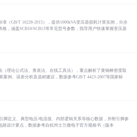
/T 10228-2015），提供1000kVA变压器损耗计算实例，分步
，涵盖SCB10/SCB13等常见型号参数，指导用户快速掌握变压器
法（理论公式法、查表法、在线工具法），重点解析了黄铜棒密度取
计算案例、误差分析及选材建议，数据参考GB/T 4423-2007等国家标
括各引脚定义、典型电压/电流值、内部逻辑关系等核心数据，并附引脚参
电路设计要点，数据参考自杭州士兰微电子官方规格书（版本