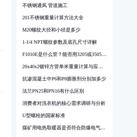
不锈钢通风 管道施工
201不锈钢重量计算方法大全
M20螺纹大径和小径是多少
1-1/4 NPT螺纹参数及底孔尺寸详解
F1010E是什么管？能否用3205或3505代
换
20x40x2镀锌方管单米重量计算与应用
分析
抗渗混凝土中P6和P8膨胀剂分别加多少
法兰PN25和PN16有什么区别
消费者对洗衣机的核心需求调研与分析
U型螺栓的国家标准
煤矿用电热取暖器是否符合防爆电气设
备标准