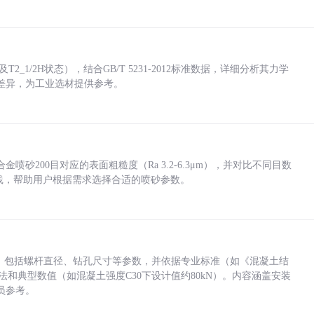
_1/2H状态），结合GB/T 5231-2012标准数据，详细分析其力学
差异，为工业选材提供参考。
砂200目对应的表面粗糙度（Ra 3.2-6.3μm），并对比不同目数
业实践，帮助用户根据需求选择合适的喷砂参数。
力，包括螺杆直径、钻孔尺寸等参数，并依据专业标准（如《混凝土结
方法和典型数值（如混凝土强度C30下设计值约80kN）。内容涵盖安装
员参考。