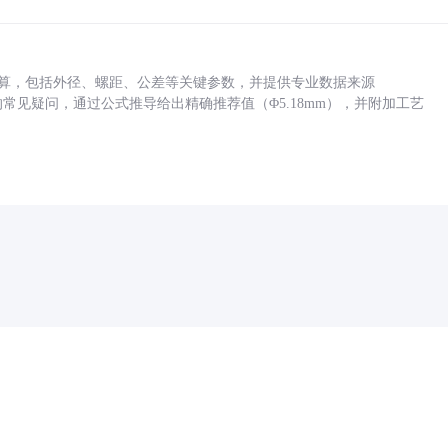
底孔计算，包括外径、螺距、公差等关键参数，并提供专业数据来源
孔尺寸的常见疑问，通过公式推导给出精确推荐值（Φ5.18mm），并附加工艺
药品医疗器械网络信息服务备案(京)网药械信息备字（2021）第00159号
京ICP证030173号
京公网安备11000002000001号