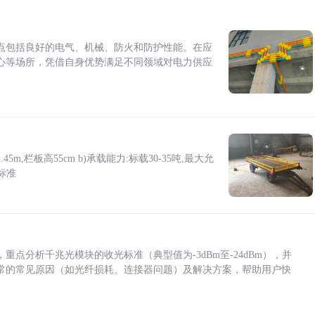
点包括良好的电气、机械、防火和防护性能。在应
心等场所，凭借自身优势满足不同领域对电力供应
5m,栏板高55cm b)承载能力:标载30-35吨,最大允
标准
点分析千兆光模块的收光标准（典型值为-3dBm至-24dBm），并
常的常见原因（如光纤损耗、连接器问题）及解决方案，帮助用户快