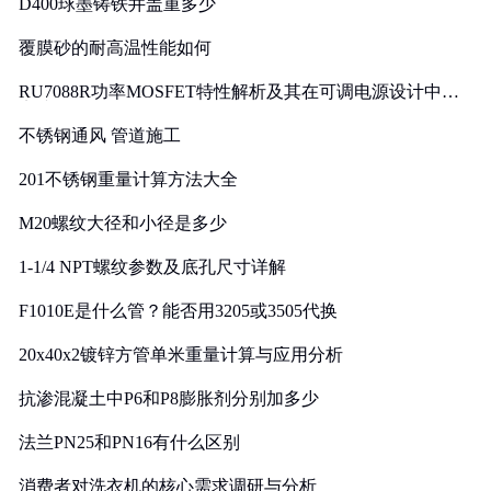
D400球墨铸铁井盖重多少
覆膜砂的耐高温性能如何
RU7088R功率MOSFET特性解析及其在可调电源设计中的
实践
不锈钢通风 管道施工
201不锈钢重量计算方法大全
M20螺纹大径和小径是多少
1-1/4 NPT螺纹参数及底孔尺寸详解
F1010E是什么管？能否用3205或3505代换
20x40x2镀锌方管单米重量计算与应用分析
抗渗混凝土中P6和P8膨胀剂分别加多少
法兰PN25和PN16有什么区别
消费者对洗衣机的核心需求调研与分析