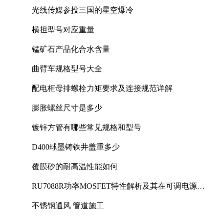
光线传媒参投三国的星空爆冷
横担型号对应重量
锰矿石产品化合水含量
曲臂车规格型号大全
配电柜母排螺栓力矩要求及连接规范详解
膨胀螺丝尺寸是多少
镀锌方管有哪些常见规格和型号
D400球墨铸铁井盖重多少
覆膜砂的耐高温性能如何
RU7088R功率MOSFET特性解析及其在可调电源设
计中的实践
不锈钢通风 管道施工