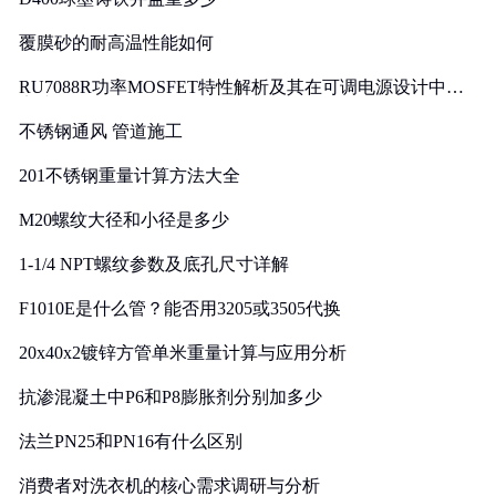
覆膜砂的耐高温性能如何
RU7088R功率MOSFET特性解析及其在可调电源设计中的
实践
不锈钢通风 管道施工
201不锈钢重量计算方法大全
M20螺纹大径和小径是多少
1-1/4 NPT螺纹参数及底孔尺寸详解
F1010E是什么管？能否用3205或3505代换
20x40x2镀锌方管单米重量计算与应用分析
抗渗混凝土中P6和P8膨胀剂分别加多少
法兰PN25和PN16有什么区别
消费者对洗衣机的核心需求调研与分析