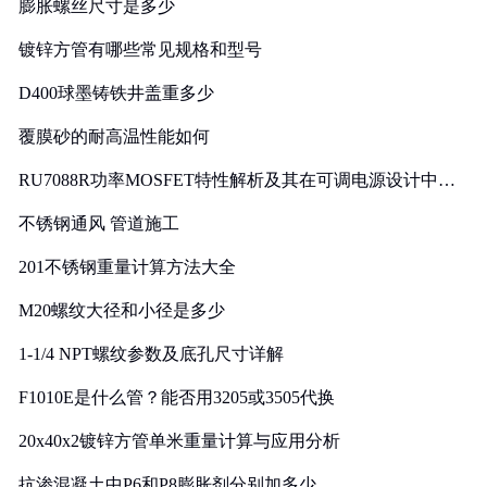
膨胀螺丝尺寸是多少
镀锌方管有哪些常见规格和型号
D400球墨铸铁井盖重多少
覆膜砂的耐高温性能如何
RU7088R功率MOSFET特性解析及其在可调电源设计中的
实践
不锈钢通风 管道施工
201不锈钢重量计算方法大全
M20螺纹大径和小径是多少
1-1/4 NPT螺纹参数及底孔尺寸详解
F1010E是什么管？能否用3205或3505代换
20x40x2镀锌方管单米重量计算与应用分析
抗渗混凝土中P6和P8膨胀剂分别加多少