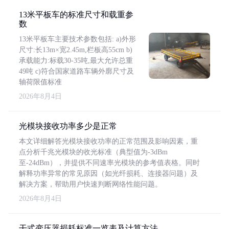
13米平板车的标准尺寸和载重参
数
13米平板车主要技术参数包括: a)外形
尺寸:长13m×宽2.45m,栏板高55cm b)
承载能力:标载30-35吨,最大允许总重
49吨 c)符合国家道路车辆外廓尺寸及
轴荷限值标准
2026年8月4日
光模块接收功率多少是正常
本文详细解答光模块接收功率的正常范围及影响因素，重
点分析千兆光模块的收光标准（典型值为-3dBm
至-24dBm），并提供不同速率光模块的参考值表格。同时
解释功率异常的常见原因（如光纤损耗、连接器问题）及
解决方案，帮助用户快速判断网络性能问题。
2026年8月4日
干式变压器损耗标准一览表及计算方法