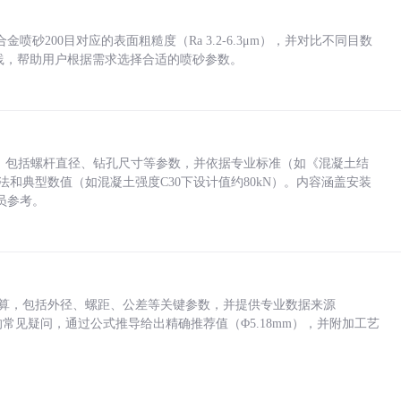
砂200目对应的表面粗糙度（Ra 3.2-6.3μm），并对比不同目数
业实践，帮助用户根据需求选择合适的喷砂参数。
力，包括螺杆直径、钻孔尺寸等参数，并依据专业标准（如《混凝土结
方法和典型数值（如混凝土强度C30下设计值约80kN）。内容涵盖安装
员参考。
底孔计算，包括外径、螺距、公差等关键参数，并提供专业数据来源
孔尺寸的常见疑问，通过公式推导给出精确推荐值（Φ5.18mm），并附加工艺