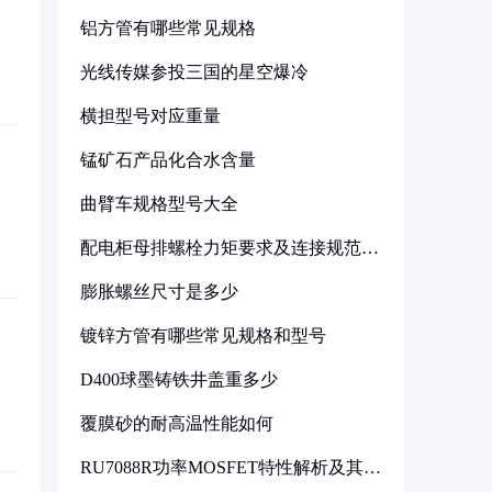
铝方管有哪些常见规格
光线传媒参投三国的星空爆冷
横担型号对应重量
锰矿石产品化合水含量
曲臂车规格型号大全
配电柜母排螺栓力矩要求及连接规范详
解
膨胀螺丝尺寸是多少
镀锌方管有哪些常见规格和型号
D400球墨铸铁井盖重多少
覆膜砂的耐高温性能如何
RU7088R功率MOSFET特性解析及其在
可调电源设计中的实践