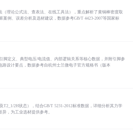
法（理论公式法、查表法、在线工具法），重点解析了黄铜棒密度取
计算案例、误差分析及选材建议，数据参考GB/T 4423-2007等国家标
括各引脚定义、典型电压/电流值、内部逻辑关系等核心数据，并附引脚参
电路设计要点，数据参考自杭州士兰微电子官方规格书（版本
_1/2H状态），结合GB/T 5231-2012标准数据，详细分析其力学
差异，为工业选材提供参考。