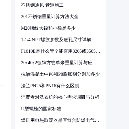
不锈钢通风 管道施工
201不锈钢重量计算方法大全
M20螺纹大径和小径是多少
1-1/4 NPT螺纹参数及底孔尺寸详解
F1010E是什么管？能否用3205或3505代
换
20x40x2镀锌方管单米重量计算与应用
分析
抗渗混凝土中P6和P8膨胀剂分别加多少
法兰PN25和PN16有什么区别
消费者对洗衣机的核心需求调研与分析
U型螺栓的国家标准
煤矿用电热取暖器是否符合防爆电气设
备标准