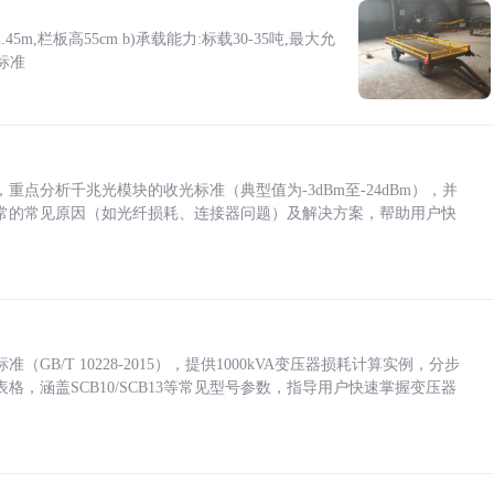
5m,栏板高55cm b)承载能力:标载30-35吨,最大允
标准
点分析千兆光模块的收光标准（典型值为-3dBm至-24dBm），并
常的常见原因（如光纤损耗、连接器问题）及解决方案，帮助用户快
/T 10228-2015），提供1000kVA变压器损耗计算实例，分步
，涵盖SCB10/SCB13等常见型号参数，指导用户快速掌握变压器