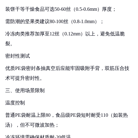
装饼干等干燥食品可选50-60丝（0.5-0.6mm）厚度‌；
需防潮的坚果类建议80-100丝（0.8-1.0mm）‌；
冷冻肉类推荐加厚至12丝（0.12mm）以上，避免低温脆
裂。
密封性测试‌
优质PE袋密封条抽真空后应能牢固吸附手背，双筋压合技
术可提升密封性‌。
三、使用场景限制
温度控制‌
普通PE袋耐温上限80，食品级PE袋短时耐受110（如装热
汤），但不可微波加热‌；
冷冻环境需确保材质耐-20低温。