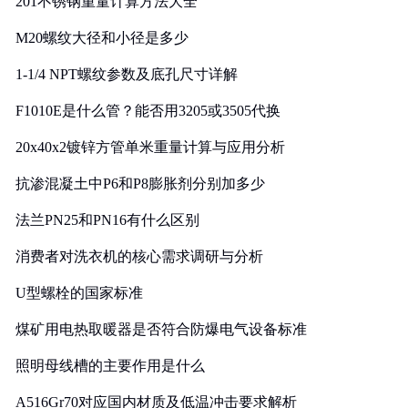
201不锈钢重量计算方法大全
M20螺纹大径和小径是多少
1-1/4 NPT螺纹参数及底孔尺寸详解
F1010E是什么管？能否用3205或3505代换
20x40x2镀锌方管单米重量计算与应用分析
抗渗混凝土中P6和P8膨胀剂分别加多少
法兰PN25和PN16有什么区别
消费者对洗衣机的核心需求调研与分析
U型螺栓的国家标准
煤矿用电热取暖器是否符合防爆电气设备标准
照明母线槽的主要作用是什么
A516Gr70对应国内材质及低温冲击要求解析