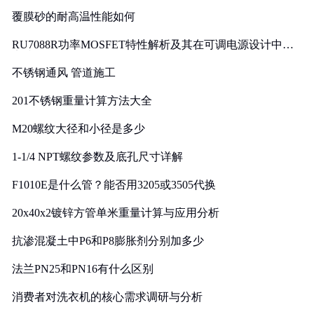
覆膜砂的耐高温性能如何
RU7088R功率MOSFET特性解析及其在可调电源设计中的
实践
不锈钢通风 管道施工
201不锈钢重量计算方法大全
M20螺纹大径和小径是多少
1-1/4 NPT螺纹参数及底孔尺寸详解
F1010E是什么管？能否用3205或3505代换
20x40x2镀锌方管单米重量计算与应用分析
抗渗混凝土中P6和P8膨胀剂分别加多少
法兰PN25和PN16有什么区别
消费者对洗衣机的核心需求调研与分析