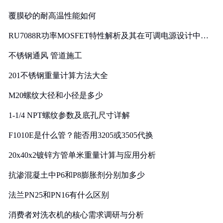
覆膜砂的耐高温性能如何
RU7088R功率MOSFET特性解析及其在可调电源设计中的
实践
不锈钢通风 管道施工
201不锈钢重量计算方法大全
M20螺纹大径和小径是多少
1-1/4 NPT螺纹参数及底孔尺寸详解
F1010E是什么管？能否用3205或3505代换
20x40x2镀锌方管单米重量计算与应用分析
抗渗混凝土中P6和P8膨胀剂分别加多少
法兰PN25和PN16有什么区别
消费者对洗衣机的核心需求调研与分析