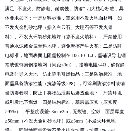
满足 “不发火、防静电、耐腐蚀、防渗” 四大核心标准，具
体要求如下：一是材料标准，需采用不发火地面材料，如
不发火金刚砂地坪（掺入白云石、大理石等不发火骨
料）、不发火环氧砂浆地坪（掺不发火填料），严禁使用
普通水泥或金属骨料地坪，避免摩擦产生火花；二是防静
电标准，地面表面电阻需控制在 106-1011Ω，需铺设导电铜
箔或镀锌扁钢接地网（间距≤3m），接地电阻≤4Ω，确保静
电及时导入大地，防止静电引燃物品；三是防渗标准，地
面需具备防渗性能（抗渗等级≥P8），可涂刷防渗涂料或铺
设防渗卷材，防止甲类物品泄漏后渗透至地下，污染环境
或引发地下燃爆；四是结构标准，基层需压实（压实度
≥95%），平整度误差≤3mm/2m，无裂缝、空鼓，面层厚度
≥50mm（不发火金刚砂地坪）或≥3mm（不发火环氧地
坪），同时地面需设置不发火排水坡度（坡度 1%-3%），