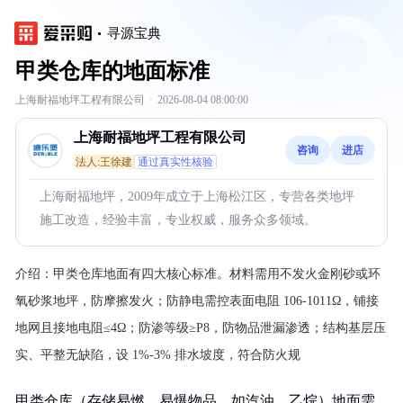
寻源宝典
甲类仓库的地面标准
上海耐福地坪工程有限公司
·
2026-08-04 08:00:00
上海耐福地坪工程有限公司
咨询
进店
法人:王徐建
通过真实性核验
上海耐福地坪，2009年成立于上海松江区，专营各类地坪
施工改造，经验丰富，专业权威，服务众多领域。
介绍：
甲类仓库地面有四大核心标准。材料需用不发火金刚砂或环
氧砂浆地坪，防摩擦发火；防静电需控表面电阻 106-1011Ω，铺接
地网且接地电阻≤4Ω；防渗等级≥P8，防物品泄漏渗透；结构基层压
实、平整无缺陷，设 1%-3% 排水坡度，符合防火规
甲类仓库（存储易燃、易爆物品，如汽油、乙烷）地面需