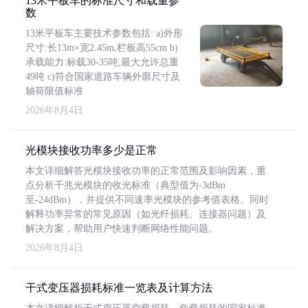
13米平板车的标准尺寸和载重参
数
13米平板车主要技术参数包括: a)外形
尺寸:长13m×宽2.45m,栏板高55cm b)
承载能力:标载30-35吨,最大允许总重
49吨 c)符合国家道路车辆外廓尺寸及
轴荷限值标准
2026年8月4日
光模块接收功率多少是正常
本文详细解答光模块接收功率的正常范围及影响因素，重
点分析千兆光模块的收光标准（典型值为-3dBm
至-24dBm），并提供不同速率光模块的参考值表格。同时
解释功率异常的常见原因（如光纤损耗、连接器问题）及
解决方案，帮助用户快速判断网络性能问题。
2026年8月4日
干式变压器损耗标准一览表及计算方法