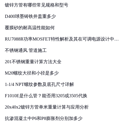
镀锌方管有哪些常见规格和型号
D400球墨铸铁井盖重多少
覆膜砂的耐高温性能如何
RU7088R功率MOSFET特性解析及其在可调电源设计中的
实践
不锈钢通风 管道施工
201不锈钢重量计算方法大全
M20螺纹大径和小径是多少
1-1/4 NPT螺纹参数及底孔尺寸详解
F1010E是什么管？能否用3205或3505代换
20x40x2镀锌方管单米重量计算与应用分析
抗渗混凝土中P6和P8膨胀剂分别加多少