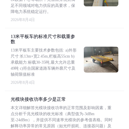
足不同领域对电力供应的高要求，保
障电力系统稳定运行。
2026年8月4日
13米平板车的标准尺寸和载重参
数
13米平板车主要技术参数包括: a)外形
尺寸:长13m×宽2.45m,栏板高55cm b)
承载能力:标载30-35吨,最大允许总重
49吨 c)符合国家道路车辆外廓尺寸及
轴荷限值标准
2026年8月4日
光模块接收功率多少是正常
本文详细解答光模块接收功率的正常范围及影响因素，重
点分析千兆光模块的收光标准（典型值为-3dBm
至-24dBm），并提供不同速率光模块的参考值表格。同时
解释功率异常的常见原因（如光纤损耗、连接器问题）及