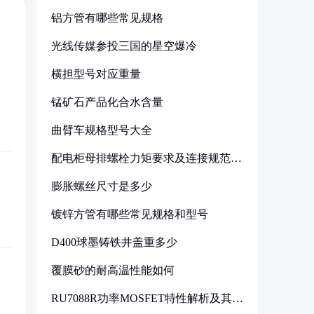
铝方管有哪些常见规格
光线传媒参投三国的星空爆冷
横担型号对应重量
锰矿石产品化合水含量
曲臂车规格型号大全
配电柜母排螺栓力矩要求及连接规范详
解
膨胀螺丝尺寸是多少
镀锌方管有哪些常见规格和型号
D400球墨铸铁井盖重多少
覆膜砂的耐高温性能如何
RU7088R功率MOSFET特性解析及其在
可调电源设计中的实践