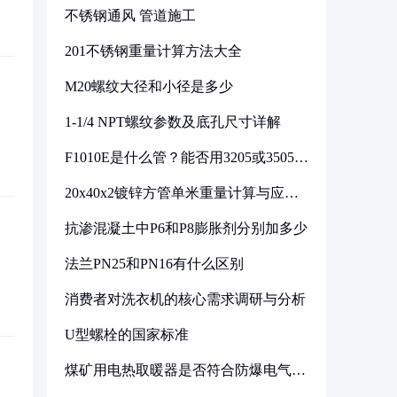
不锈钢通风 管道施工
201不锈钢重量计算方法大全
M20螺纹大径和小径是多少
1-1/4 NPT螺纹参数及底孔尺寸详解
F1010E是什么管？能否用3205或3505代
换
20x40x2镀锌方管单米重量计算与应用
分析
抗渗混凝土中P6和P8膨胀剂分别加多少
法兰PN25和PN16有什么区别
消费者对洗衣机的核心需求调研与分析
U型螺栓的国家标准
煤矿用电热取暖器是否符合防爆电气设
备标准