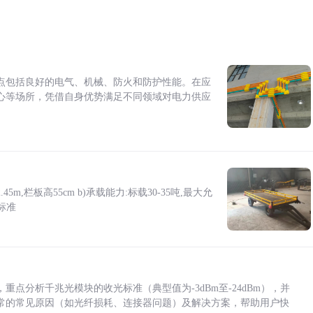
点包括良好的电气、机械、防火和防护性能。在应
心等场所，凭借自身优势满足不同领域对电力供应
5m,栏板高55cm b)承载能力:标载30-35吨,最大允
标准
点分析千兆光模块的收光标准（典型值为-3dBm至-24dBm），并
常的常见原因（如光纤损耗、连接器问题）及解决方案，帮助用户快