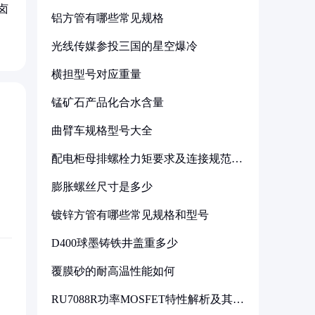
卤
铝方管有哪些常见规格
光线传媒参投三国的星空爆冷
横担型号对应重量
锰矿石产品化合水含量
曲臂车规格型号大全
配电柜母排螺栓力矩要求及连接规范详
解
膨胀螺丝尺寸是多少
镀锌方管有哪些常见规格和型号
D400球墨铸铁井盖重多少
覆膜砂的耐高温性能如何
RU7088R功率MOSFET特性解析及其在
可调电源设计中的实践