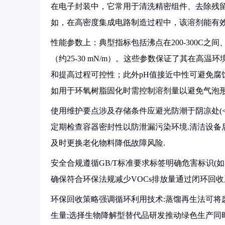
在电子封装中，它常用于清洗精密组件、去除残
如，在高密度集成电路制造过程中，该溶剂能有
性能参数上：典型指标包括沸点在200-300C之间、
（约25-30 mN/m）。这些参数保证了其在
和提高过程可控性；此外pH值接近中性可避免腐
如用于环氧树脂固化时需控制溶剂量以避免气泡形
使用维护要点涉及存储条件应避光防潮于阴凉处(<
定期检查容器密封性以防泄漏污染环境.清洁设备
及时更换老化物料降低故障风险.
安全合规遵循GB/T标准要求标签明确危害标识(
确保符合环保法规减少VOCs排放量通过闭环回
环保回收策略强调循环利用技术:蒸馏再生法可将
生量;选择生物降解型替代品研发推动绿色生产同时