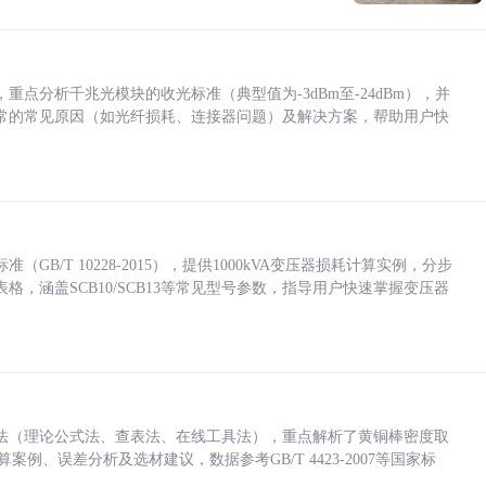
点分析千兆光模块的收光标准（典型值为-3dBm至-24dBm），并
常的常见原因（如光纤损耗、连接器问题）及解决方案，帮助用户快
/T 10228-2015），提供1000kVA变压器损耗计算实例，分步
，涵盖SCB10/SCB13等常见型号参数，指导用户快速掌握变压器
法（理论公式法、查表法、在线工具法），重点解析了黄铜棒密度取
计算案例、误差分析及选材建议，数据参考GB/T 4423-2007等国家标