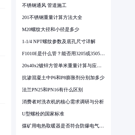
不锈钢通风 管道施工
201不锈钢重量计算方法大全
M20螺纹大径和小径是多少
1-1/4 NPT螺纹参数及底孔尺寸详解
F1010E是什么管？能否用3205或3505代
换
20x40x2镀锌方管单米重量计算与应用
分析
抗渗混凝土中P6和P8膨胀剂分别加多少
法兰PN25和PN16有什么区别
消费者对洗衣机的核心需求调研与分析
U型螺栓的国家标准
煤矿用电热取暖器是否符合防爆电气设
备标准