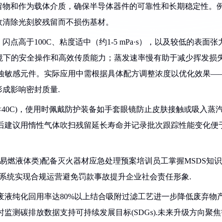
留物和作为载体介质，确保半导体器件的可靠性和长期稳定性。
效清除光刻胶残留而不损伤基材。
闪点高于100C、粘度适中（约1-5 mPa·s），以及较低的表面张
高温环境下的安全操作和高效传质能力；蒸发速率慢有助于减少挥发损
蚀敏感元件。实际应用中需根据具体配方调整浓度以优化效果—
成影响密封质量.
40C)，使用时佩戴防护装备如手套眼镜防止皮肤接触或吸入蒸汽
后建议用惰性气体吹扫残留延长寿命并记录批次跟踪性能变化便
如易燃液体类)配备灭火器材应急处理预案培训员工掌握MSDS知识
收系统实现合规运营避免罚款事故提升企业社会责任形象.
废液纯化回用率达80%以上结合吸附过滤工艺进一步降低废弃物
监测碳排放数据支持可持续发展目标(SDGs).未来升级方向聚焦