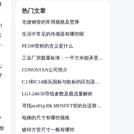
例
热门文章
无缝钢管的常用规格及壁厚
力
生活中常见的传感器有哪些呢
失
—
PE100管材的含义是什么
工业厂房载重标准：一平方米能承受多
少公斤
;
CONOSTAN公司简介
于
C13和C14插头国标与欧标的区别及其
标准解析
LGJ-240/30导线参数及载流量解析
寻找nce01p30k MOSFET管的合适替代
型号
电梯的尺寸有哪些规格
产
智
镀锌方管尺寸一般有哪些