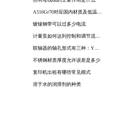
A516Gr70对应国内材质及低温冲
击要求解析
镀镍钢带可以过多少电流
计量泵如何达到控制和调节流量
的目的
联轴器的轴孔形式有三种：Y
型、J型、Z型
不锈钢材质厚度允许误差是多少
复印机出租有哪些常见模式
溶于水的润滑剂的种类