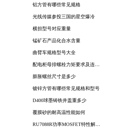
铝方管有哪些常见规格
光线传媒参投三国的星空爆冷
横担型号对应重量
锰矿石产品化合水含量
曲臂车规格型号大全
配电柜母排螺栓力矩要求及连接
规范详解
膨胀螺丝尺寸是多少
镀锌方管有哪些常见规格和型号
D400球墨铸铁井盖重多少
覆膜砂的耐高温性能如何
RU7088R功率MOSFET特性解析
及其在可调电源设计中的实践