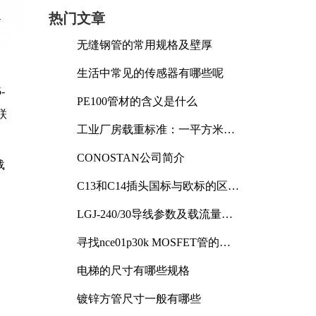
热门文章
-
无缝钢管的常用规格及壁厚
生活中常见的传感器有哪些呢
-
PE100管材的含义是什么
联
工业厂房载重标准：一平方米能
承受多少公斤
CONOSTAN公司简介
载
C13和C14插头国标与欧标的区别
及其标准解析
LGJ-240/30导线参数及载流量解
析
寻找nce01p30k MOSFET管的合
适替代型号
电梯的尺寸有哪些规格
镀锌方管尺寸一般有哪些