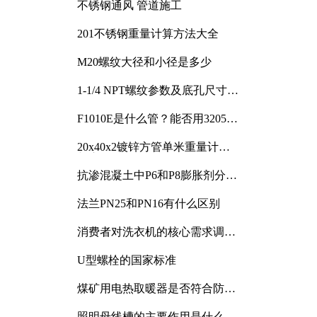
不锈钢通风 管道施工
201不锈钢重量计算方法大全
M20螺纹大径和小径是多少
1-1/4 NPT螺纹参数及底孔尺寸详
解
F1010E是什么管？能否用3205或
3505代换
20x40x2镀锌方管单米重量计算
与应用分析
抗渗混凝土中P6和P8膨胀剂分别
加多少
法兰PN25和PN16有什么区别
消费者对洗衣机的核心需求调研
与分析
U型螺栓的国家标准
煤矿用电热取暖器是否符合防爆
电气设备标准
照明母线槽的主要作用是什么