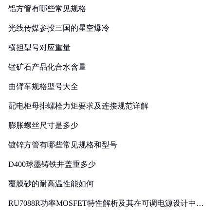
铝方管有哪些常见规格
光线传媒参投三国的星空爆冷
横担型号对应重量
锰矿石产品化合水含量
曲臂车规格型号大全
配电柜母排螺栓力矩要求及连接规范详解
膨胀螺丝尺寸是多少
镀锌方管有哪些常见规格和型号
D400球墨铸铁井盖重多少
覆膜砂的耐高温性能如何
RU7088R功率MOSFET特性解析及其在可调电源设计中的
实践