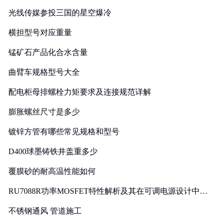
光线传媒参投三国的星空爆冷
横担型号对应重量
锰矿石产品化合水含量
曲臂车规格型号大全
配电柜母排螺栓力矩要求及连接规范详解
膨胀螺丝尺寸是多少
镀锌方管有哪些常见规格和型号
D400球墨铸铁井盖重多少
覆膜砂的耐高温性能如何
RU7088R功率MOSFET特性解析及其在可调电源设计中的
实践
不锈钢通风 管道施工