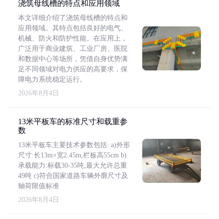
浇筑母线槽的特点和应用领域
本文详细介绍了浇筑母线槽的特点和
应用领域。其特点包括良好的电气、
机械、防火和防护性能。在应用上，
广泛用于商业建筑、工业厂房、医院
和数据中心等场所，凭借自身优势满
足不同领域对电力供应的高要求，保
障电力系统稳定运行。
2026年8月4日
13米平板车的标准尺寸和载重参
数
13米平板车主要技术参数包括: a)外形
尺寸:长13m×宽2.45m,栏板高55cm b)
承载能力:标载30-35吨,最大允许总重
49吨 c)符合国家道路车辆外廓尺寸及
轴荷限值标准
2026年8月4日