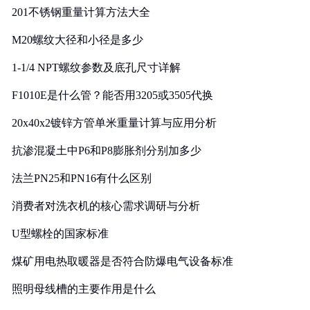
201不锈钢重量计算方法大全
M20螺纹大径和小径是多少
1-1/4 NPT螺纹参数及底孔尺寸详解
F1010E是什么管？能否用3205或3505代换
20x40x2镀锌方管单米重量计算与应用分析
抗渗混凝土中P6和P8膨胀剂分别加多少
法兰PN25和PN16有什么区别
消费者对洗衣机的核心需求调研与分析
U型螺栓的国家标准
煤矿用电热取暖器是否符合防爆电气设备标准
照明母线槽的主要作用是什么