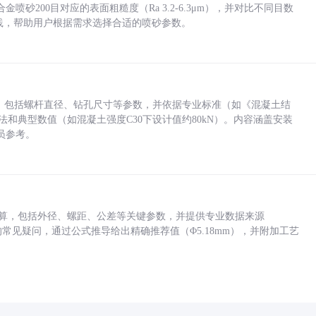
砂200目对应的表面粗糙度（Ra 3.2-6.3μm），并对比不同目数
业实践，帮助用户根据需求选择合适的喷砂参数。
力，包括螺杆直径、钻孔尺寸等参数，并依据专业标准（如《混凝土结
方法和典型数值（如混凝土强度C30下设计值约80kN）。内容涵盖安装
员参考。
底孔计算，包括外径、螺距、公差等关键参数，并提供专业数据来源
孔尺寸的常见疑问，通过公式推导给出精确推荐值（Φ5.18mm），并附加工艺