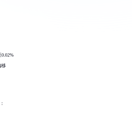
.02%
偏移
%：