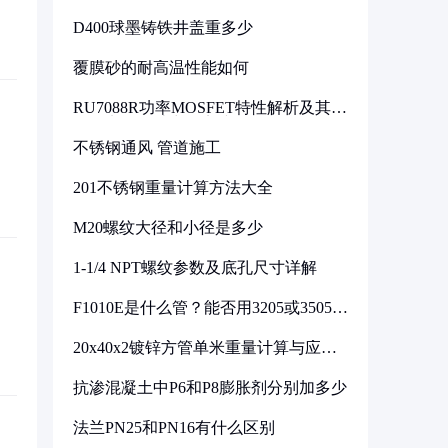
D400球墨铸铁井盖重多少
覆膜砂的耐高温性能如何
RU7088R功率MOSFET特性解析及其在
可调电源设计中的实践
不锈钢通风 管道施工
201不锈钢重量计算方法大全
M20螺纹大径和小径是多少
1-1/4 NPT螺纹参数及底孔尺寸详解
F1010E是什么管？能否用3205或3505代
换
20x40x2镀锌方管单米重量计算与应用
分析
抗渗混凝土中P6和P8膨胀剂分别加多少
法兰PN25和PN16有什么区别