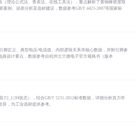
法（理论公式法、查表法、在线工具法），重点解析了黄铜棒密度取
计算案例、误差分析及选材建议，数据参考GB/T 4423-2007等国家标
括各引脚定义、典型电压/电流值、内部逻辑关系等核心数据，并附引脚参
电路设计要点，数据参考自杭州士兰微电子官方规格书（版本
_1/2H状态），结合GB/T 5231-2012标准数据，详细分析其力学
差异，为工业选材提供参考。