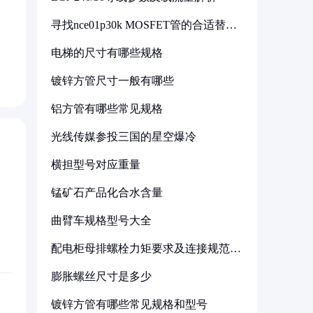
寻找nce01p30k MOSFET管的合适替代
型号
电梯的尺寸有哪些规格
镀锌方管尺寸一般有哪些
铝方管有哪些常见规格
光线传媒参投三国的星空爆冷
横担型号对应重量
锰矿石产品化合水含量
曲臂车规格型号大全
配电柜母排螺栓力矩要求及连接规范详
解
膨胀螺丝尺寸是多少
镀锌方管有哪些常见规格和型号