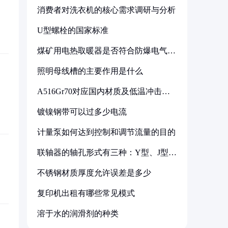
消费者对洗衣机的核心需求调研与分析
U型螺栓的国家标准
煤矿用电热取暖器是否符合防爆电气设
备标准
照明母线槽的主要作用是什么
A516Gr70对应国内材质及低温冲击要
求解析
镀镍钢带可以过多少电流
计量泵如何达到控制和调节流量的目的
联轴器的轴孔形式有三种：Y型、J型、
Z型
不锈钢材质厚度允许误差是多少
复印机出租有哪些常见模式
溶于水的润滑剂的种类