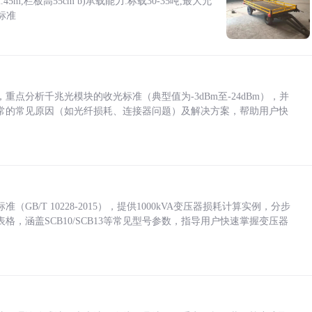
5m,栏板高55cm b)承载能力:标载30-35吨,最大允
标准
点分析千兆光模块的收光标准（典型值为-3dBm至-24dBm），并
常的常见原因（如光纤损耗、连接器问题）及解决方案，帮助用户快
/T 10228-2015），提供1000kVA变压器损耗计算实例，分步
，涵盖SCB10/SCB13等常见型号参数，指导用户快速掌握变压器