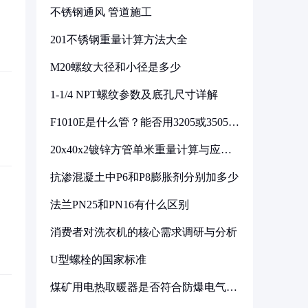
不锈钢通风 管道施工
201不锈钢重量计算方法大全
M20螺纹大径和小径是多少
1-1/4 NPT螺纹参数及底孔尺寸详解
F1010E是什么管？能否用3205或3505代
换
20x40x2镀锌方管单米重量计算与应用
分析
抗渗混凝土中P6和P8膨胀剂分别加多少
法兰PN25和PN16有什么区别
消费者对洗衣机的核心需求调研与分析
U型螺栓的国家标准
煤矿用电热取暖器是否符合防爆电气设
备标准