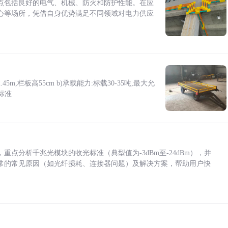
点包括良好的电气、机械、防火和防护性能。在应
心等场所，凭借自身优势满足不同领域对电力供应
5m,栏板高55cm b)承载能力:标载30-35吨,最大允
标准
点分析千兆光模块的收光标准（典型值为-3dBm至-24dBm），并
常的常见原因（如光纤损耗、连接器问题）及解决方案，帮助用户快