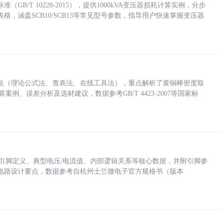
/T 10228-2015），提供1000kVA变压器损耗计算实例，分步
，涵盖SCB10/SCB13等常见型号参数，指导用户快速掌握变压器
法（理论公式法、查表法、在线工具法），重点解析了黄铜棒密度取
计算案例、误差分析及选材建议，数据参考GB/T 4423-2007等国家标
括各引脚定义、典型电压/电流值、内部逻辑关系等核心数据，并附引脚参
电路设计要点，数据参考自杭州士兰微电子官方规格书（版本