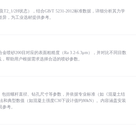
_1/2H状态），结合GB/T 5231-2012标准数据，详细分析其力学
差异，为工业选材提供参考。
砂200目对应的表面粗糙度（Ra 3.2-6.3μm），并对比不同目数
业实践，帮助用户根据需求选择合适的喷砂参数。
力，包括螺杆直径、钻孔尺寸等参数，并依据专业标准（如《混凝土结
方法和典型数值（如混凝土强度C30下设计值约80kN）。内容涵盖安装
员参考。