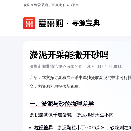
欢迎来到爱采购，百度旗下B2B平台
寻源宝典
淤泥开采能撇开砂吗
深圳市顺通清洁服务有限公司
·
2026-08-04 08:00:00
介绍：
本文探讨淤积层开采中单独提取淤泥的技术可行
义，为资源利用提供新视角。
一、淤泥与砂的物理差异
淤积层就像千层蛋糕，淤泥和砂天生不同：
粒径差异
：淤泥颗粒小于0.075毫米，砂粒则在0.