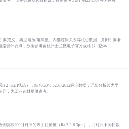
计算案例、误差分析及选材建议，数据参考GB/T 4423-2007等国家标
括各引脚定义、典型电压/电流值、内部逻辑关系等核心数据，并附引脚参
电路设计要点，数据参考自杭州士兰微电子官方规格书（版本
_1/2H状态），结合GB/T 5231-2012标准数据，详细分析其力学
差异，为工业选材提供参考。
砂200目对应的表面粗糙度（Ra 3.2-6.3μm），并对比不同目数