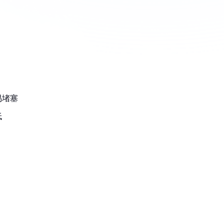
易堵塞
低