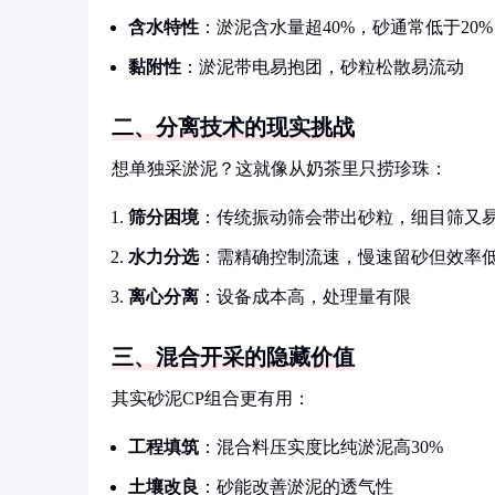
含水特性
：淤泥含水量超40%，砂通常低于20%
黏附性
：淤泥带电易抱团，砂粒松散易流动
二、分离技术的现实挑战
想单独采淤泥？这就像从奶茶里只捞珍珠：
筛分困境
：传统振动筛会带出砂粒，细目筛又
水力分选
：需精确控制流速，慢速留砂但效率
离心分离
：设备成本高，处理量有限
三、混合开采的隐藏价值
其实砂泥CP组合更有用：
工程填筑
：混合料压实度比纯淤泥高30%
土壤改良
：砂能改善淤泥的透气性