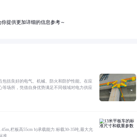
为你提供更加详细的信息参考～
点包括良好的电气、机械、防火和防护性能。在应
心等场所，凭借自身优势满足不同领域对电力供应
5m,栏板高55cm b)承载能力:标载30-35吨,最大允
标准