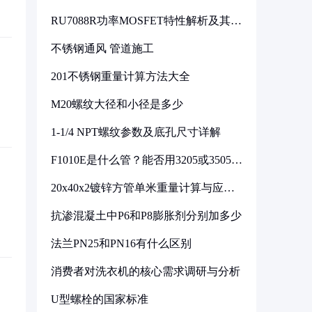
RU7088R功率MOSFET特性解析及其在
可调电源设计中的实践
不锈钢通风 管道施工
201不锈钢重量计算方法大全
M20螺纹大径和小径是多少
1-1/4 NPT螺纹参数及底孔尺寸详解
F1010E是什么管？能否用3205或3505代
换
20x40x2镀锌方管单米重量计算与应用
分析
抗渗混凝土中P6和P8膨胀剂分别加多少
法兰PN25和PN16有什么区别
消费者对洗衣机的核心需求调研与分析
U型螺栓的国家标准