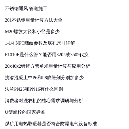
实践
不锈钢通风 管道施工
201不锈钢重量计算方法大全
M20螺纹大径和小径是多少
1-1/4 NPT螺纹参数及底孔尺寸详解
F1010E是什么管？能否用3205或3505代换
20x40x2镀锌方管单米重量计算与应用分析
抗渗混凝土中P6和P8膨胀剂分别加多少
法兰PN25和PN16有什么区别
消费者对洗衣机的核心需求调研与分析
U型螺栓的国家标准
煤矿用电热取暖器是否符合防爆电气设备标准