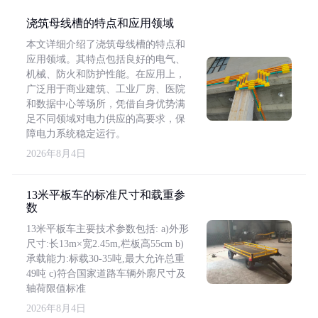
浇筑母线槽的特点和应用领域
本文详细介绍了浇筑母线槽的特点和
应用领域。其特点包括良好的电气、
机械、防火和防护性能。在应用上，
广泛用于商业建筑、工业厂房、医院
和数据中心等场所，凭借自身优势满
足不同领域对电力供应的高要求，保
障电力系统稳定运行。
2026年8月4日
13米平板车的标准尺寸和载重参
数
13米平板车主要技术参数包括: a)外形
尺寸:长13m×宽2.45m,栏板高55cm b)
承载能力:标载30-35吨,最大允许总重
49吨 c)符合国家道路车辆外廓尺寸及
轴荷限值标准
2026年8月4日