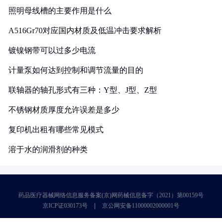
照明母线槽的主要作用是什么
A516Gr70对应国内材质及低温冲击要求解析
镀镍钢带可以过多少电流
计量泵如何达到控制和调节流量的目的
联轴器的轴孔形式有三种：Y型、J型、Z型
不锈钢材质厚度允许误差是多少
复印机出租有哪些常见模式
溶于水的润滑剂的种类
药品医疗器械网络信息服务备案(京)网药械信息备字（2021）第00159号
京ICP证030173号
京公网安备11000002000001号