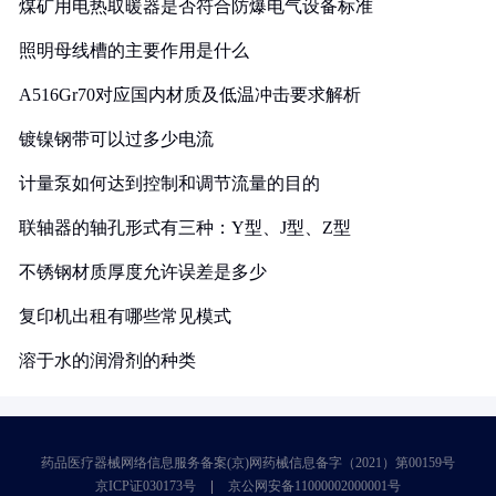
煤矿用电热取暖器是否符合防爆电气设备标准
照明母线槽的主要作用是什么
A516Gr70对应国内材质及低温冲击要求解析
镀镍钢带可以过多少电流
计量泵如何达到控制和调节流量的目的
联轴器的轴孔形式有三种：Y型、J型、Z型
不锈钢材质厚度允许误差是多少
复印机出租有哪些常见模式
溶于水的润滑剂的种类
药品医疗器械网络信息服务备案(京)网药械信息备字（2021）第00159号
京ICP证030173号
京公网安备11000002000001号