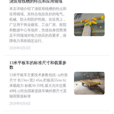
浇筑母线槽的特点和应用领域
本文详细介绍了浇筑母线槽的特点和
应用领域。其特点包括良好的电气、
机械、防火和防护性能。在应用上，
广泛用于商业建筑、工业厂房、医院
和数据中心等场所，凭借自身优势满
足不同领域对电力供应的高要求，保
障电力系统稳定运行。
2026年8月4日
13米平板车的标准尺寸和载重参
数
13米平板车主要技术参数包括: a)外形
尺寸:长13m×宽2.45m,栏板高55cm b)
承载能力:标载30-35吨,最大允许总重
49吨 c)符合国家道路车辆外廓尺寸及
轴荷限值标准
2026年8月4日