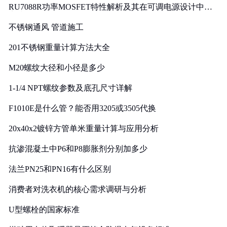
RU7088R功率MOSFET特性解析及其在可调电源设计中的
实践
不锈钢通风 管道施工
201不锈钢重量计算方法大全
M20螺纹大径和小径是多少
1-1/4 NPT螺纹参数及底孔尺寸详解
F1010E是什么管？能否用3205或3505代换
20x40x2镀锌方管单米重量计算与应用分析
抗渗混凝土中P6和P8膨胀剂分别加多少
法兰PN25和PN16有什么区别
消费者对洗衣机的核心需求调研与分析
U型螺栓的国家标准