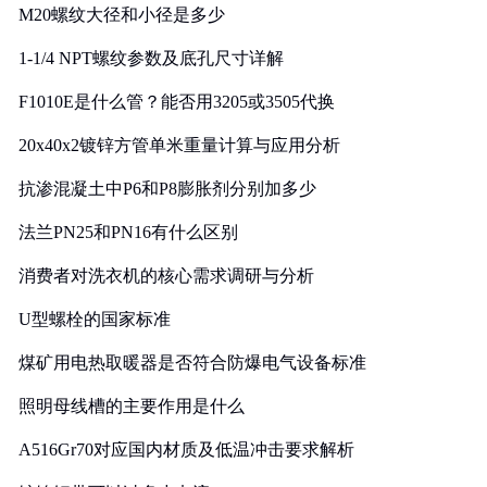
M20螺纹大径和小径是多少
1-1/4 NPT螺纹参数及底孔尺寸详解
F1010E是什么管？能否用3205或3505代换
20x40x2镀锌方管单米重量计算与应用分析
抗渗混凝土中P6和P8膨胀剂分别加多少
法兰PN25和PN16有什么区别
消费者对洗衣机的核心需求调研与分析
U型螺栓的国家标准
煤矿用电热取暖器是否符合防爆电气设备标准
照明母线槽的主要作用是什么
A516Gr70对应国内材质及低温冲击要求解析