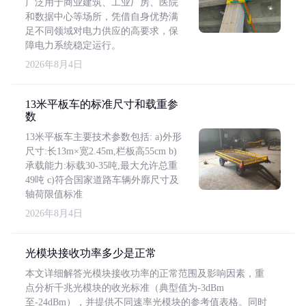
广泛用于商业建筑、工业厂房、医院
和数据中心等场所，凭借自身优势满
足不同领域对电力供应的高要求，保
障电力系统稳定运行。
2026年8月4日
13米平板车的标准尺寸和载重参
数
13米平板车主要技术参数包括: a)外形
尺寸:长13m×宽2.45m,栏板高55cm b)
承载能力:标载30-35吨,最大允许总重
49吨 c)符合国家道路车辆外廓尺寸及
轴荷限值标准
2026年8月4日
光模块接收功率多少是正常
本文详细解答光模块接收功率的正常范围及影响因素，重
点分析千兆光模块的收光标准（典型值为-3dBm
至-24dBm），并提供不同速率光模块的参考值表格。同时