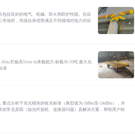
点包括良好的电气、机械、防火和防护性能。在应
心等场所，凭借自身优势满足不同领域对电力供应
5m,栏板高55cm b)承载能力:标载30-35吨,最大允
标准
点分析千兆光模块的收光标准（典型值为-3dBm至-24dBm），并
常的常见原因（如光纤损耗、连接器问题）及解决方案，帮助用户快