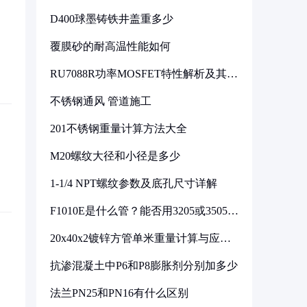
D400球墨铸铁井盖重多少
覆膜砂的耐高温性能如何
RU7088R功率MOSFET特性解析及其在
可调电源设计中的实践
不锈钢通风 管道施工
201不锈钢重量计算方法大全
M20螺纹大径和小径是多少
1-1/4 NPT螺纹参数及底孔尺寸详解
F1010E是什么管？能否用3205或3505代
换
20x40x2镀锌方管单米重量计算与应用
分析
抗渗混凝土中P6和P8膨胀剂分别加多少
法兰PN25和PN16有什么区别