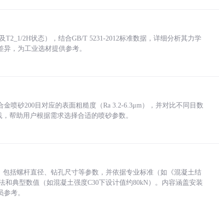
_1/2H状态），结合GB/T 5231-2012标准数据，详细分析其力学
差异，为工业选材提供参考。
砂200目对应的表面粗糙度（Ra 3.2-6.3μm），并对比不同目数
业实践，帮助用户根据需求选择合适的喷砂参数。
力，包括螺杆直径、钻孔尺寸等参数，并依据专业标准（如《混凝土结
方法和典型数值（如混凝土强度C30下设计值约80kN）。内容涵盖安装
员参考。