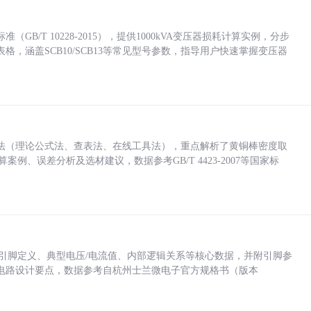
/T 10228-2015），提供1000kVA变压器损耗计算实例，分步
，涵盖SCB10/SCB13等常见型号参数，指导用户快速掌握变压器
法（理论公式法、查表法、在线工具法），重点解析了黄铜棒密度取
计算案例、误差分析及选材建议，数据参考GB/T 4423-2007等国家标
括各引脚定义、典型电压/电流值、内部逻辑关系等核心数据，并附引脚参
电路设计要点，数据参考自杭州士兰微电子官方规格书（版本