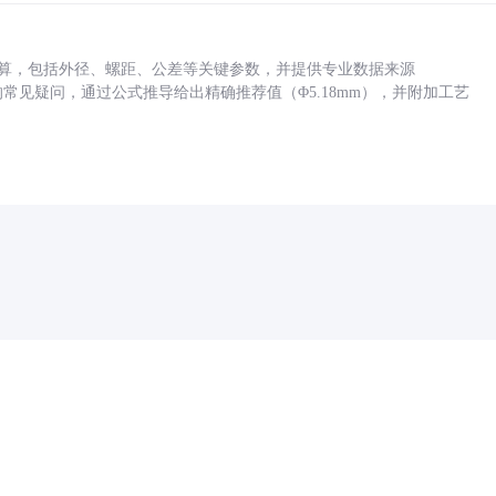
底孔计算，包括外径、螺距、公差等关键参数，并提供专业数据来源
孔尺寸的常见疑问，通过公式推导给出精确推荐值（Φ5.18mm），并附加工艺
药品医疗器械网络信息服务备案(京)网药械信息备字（2021）第00159号
京ICP证030173号
京公网安备11000002000001号