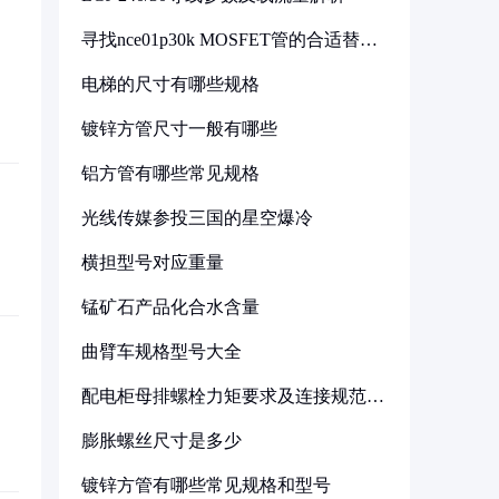
寻找nce01p30k MOSFET管的合适替代
型号
电梯的尺寸有哪些规格
镀锌方管尺寸一般有哪些
铝方管有哪些常见规格
光线传媒参投三国的星空爆冷
横担型号对应重量
锰矿石产品化合水含量
曲臂车规格型号大全
配电柜母排螺栓力矩要求及连接规范详
解
膨胀螺丝尺寸是多少
镀锌方管有哪些常见规格和型号