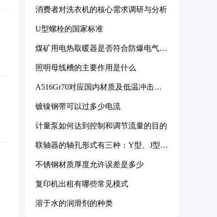
消费者对洗衣机的核心需求调研与分析
U型螺栓的国家标准
煤矿用电热取暖器是否符合防爆电气设
备标准
照明母线槽的主要作用是什么
A516Gr70对应国内材质及低温冲击要
求解析
镀镍钢带可以过多少电流
计量泵如何达到控制和调节流量的目的
联轴器的轴孔形式有三种：Y型、J型、
Z型
不锈钢材质厚度允许误差是多少
复印机出租有哪些常见模式
溶于水的润滑剂的种类