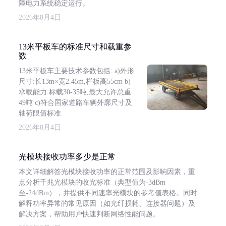
障电力系统稳定运行。
2026年8月4日
13米平板车的标准尺寸和载重参
数
13米平板车主要技术参数包括: a)外形
尺寸:长13m×宽2.45m,栏板高55cm b)
承载能力:标载30-35吨,最大允许总重
49吨 c)符合国家道路车辆外廓尺寸及
轴荷限值标准
2026年8月4日
光模块接收功率多少是正常
本文详细解答光模块接收功率的正常范围及影响因素，重
点分析千兆光模块的收光标准（典型值为-3dBm
至-24dBm），并提供不同速率光模块的参考值表格。同时
解释功率异常的常见原因（如光纤损耗、连接器问题）及
解决方案，帮助用户快速判断网络性能问题。