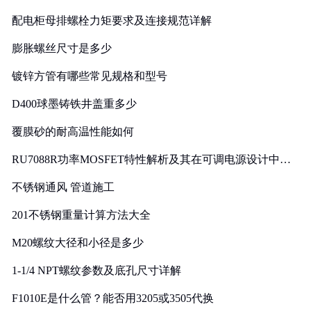
配电柜母排螺栓力矩要求及连接规范详解
膨胀螺丝尺寸是多少
镀锌方管有哪些常见规格和型号
D400球墨铸铁井盖重多少
覆膜砂的耐高温性能如何
RU7088R功率MOSFET特性解析及其在可调电源设计中的
实践
不锈钢通风 管道施工
201不锈钢重量计算方法大全
M20螺纹大径和小径是多少
1-1/4 NPT螺纹参数及底孔尺寸详解
F1010E是什么管？能否用3205或3505代换