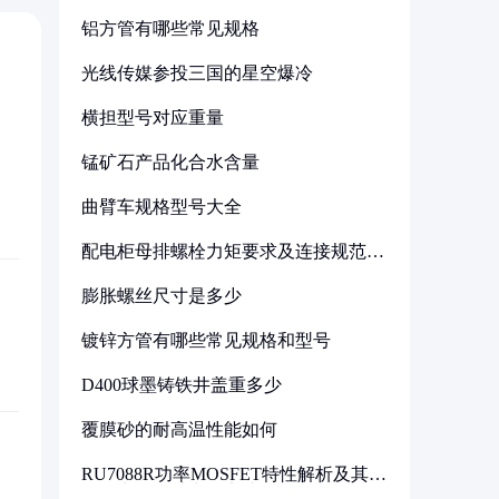
铝方管有哪些常见规格
光线传媒参投三国的星空爆冷
横担型号对应重量
锰矿石产品化合水含量
曲臂车规格型号大全
配电柜母排螺栓力矩要求及连接规范详
解
膨胀螺丝尺寸是多少
镀锌方管有哪些常见规格和型号
D400球墨铸铁井盖重多少
覆膜砂的耐高温性能如何
RU7088R功率MOSFET特性解析及其在
可调电源设计中的实践