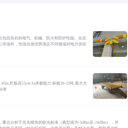
点包括良好的电气、机械、防火和防护性能。在应
心等场所，凭借自身优势满足不同领域对电力供应
5m,栏板高55cm b)承载能力:标载30-35吨,最大允
标准
点分析千兆光模块的收光标准（典型值为-3dBm至-24dBm），并