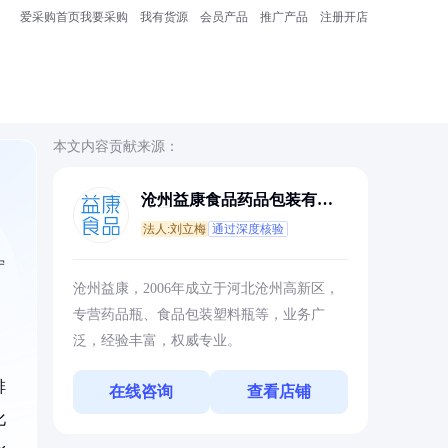
爱采购首页
我要采购
我有货源
会员产品
推广产品
注册开店
本文内容贡献来源：
沧州益康食品药品包装有限
公司
法人:刘立梅
通过深度核验
宁
沧州益康，2006年成立于河北沧州高新区，
专营药品瓶、食品包装塑料瓶等，业务广
泛，经验丰富，权威专业。
啡
在线咨询
查看店铺
化