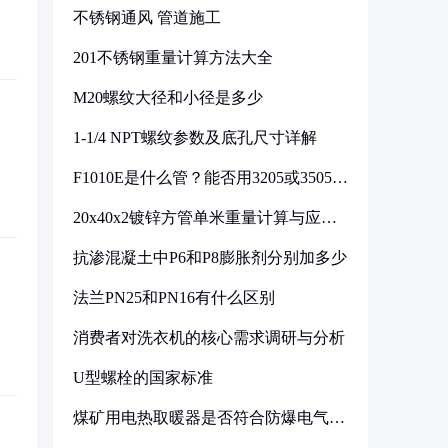
不锈钢通风 管道施工
201不锈钢重量计算方法大全
M20螺纹大径和小径是多少
1-1/4 NPT螺纹参数及底孔尺寸详解
F1010E是什么管？能否用3205或3505代
换
20x40x2镀锌方管单米重量计算与应用
分析
抗渗混凝土中P6和P8膨胀剂分别加多少
法兰PN25和PN16有什么区别
消费者对洗衣机的核心需求调研与分析
U型螺栓的国家标准
煤矿用电热取暖器是否符合防爆电气设
备标准