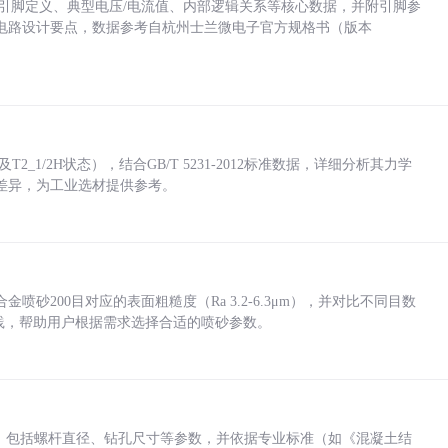
括各引脚定义、典型电压/电流值、内部逻辑关系等核心数据，并附引脚参
电路设计要点，数据参考自杭州士兰微电子官方规格书（版本
_1/2H状态），结合GB/T 5231-2012标准数据，详细分析其力学
差异，为工业选材提供参考。
砂200目对应的表面粗糙度（Ra 3.2-6.3μm），并对比不同目数
业实践，帮助用户根据需求选择合适的喷砂参数。
力，包括螺杆直径、钻孔尺寸等参数，并依据专业标准（如《混凝土结