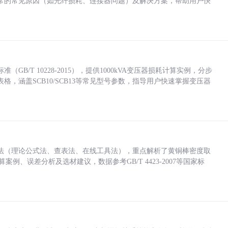
常的常见原因（如光纤损耗、连接器问题）及解决方案，帮助用户快
/T 10228-2015），提供1000kVA变压器损耗计算实例，分步
，涵盖SCB10/SCB13等常见型号参数，指导用户快速掌握变压器
法（理论公式法、查表法、在线工具法），重点解析了黄铜棒密度取
计算案例、误差分析及选材建议，数据参考GB/T 4423-2007等国家标