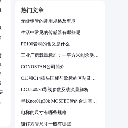
水
热门文章
度
无缝钢管的常用规格及壁厚
以
生活中常见的传感器有哪些呢
速
PE100管材的含义是什么
工业厂房载重标准：一平方米能承受多
对
少公斤
啡
CONOSTAN公司简介
使
C13和C14插头国标与欧标的区别及其
标准解析
格
LGJ-240/30导线参数及载流量解析
要
寻找nce01p30k MOSFET管的合适替代
其
型号
电梯的尺寸有哪些规格
镀锌方管尺寸一般有哪些