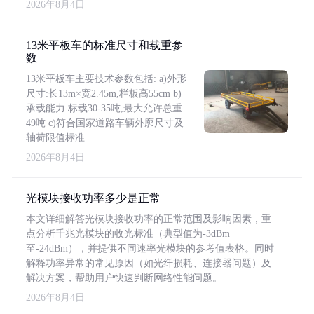
2026年8月4日
13米平板车的标准尺寸和载重参
数
13米平板车主要技术参数包括: a)外形
尺寸:长13m×宽2.45m,栏板高55cm b)
承载能力:标载30-35吨,最大允许总重
49吨 c)符合国家道路车辆外廓尺寸及
轴荷限值标准
2026年8月4日
光模块接收功率多少是正常
本文详细解答光模块接收功率的正常范围及影响因素，重
点分析千兆光模块的收光标准（典型值为-3dBm
至-24dBm），并提供不同速率光模块的参考值表格。同时
解释功率异常的常见原因（如光纤损耗、连接器问题）及
解决方案，帮助用户快速判断网络性能问题。
2026年8月4日