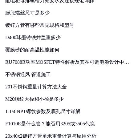
配电柜母排螺栓力矩要求及连接规范详解
膨胀螺丝尺寸是多少
镀锌方管有哪些常见规格和型号
D400球墨铸铁井盖重多少
覆膜砂的耐高温性能如何
RU7088R功率MOSFET特性解析及其在可调电源设计中的
实践
不锈钢通风 管道施工
201不锈钢重量计算方法大全
M20螺纹大径和小径是多少
1-1/4 NPT螺纹参数及底孔尺寸详解
F1010E是什么管？能否用3205或3505代换
20x40x2镀锌方管单米重量计算与应用分析