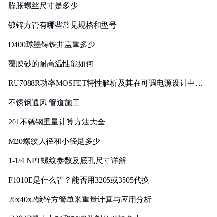
膨胀螺丝尺寸是多少
镀锌方管有哪些常见规格和型号
D400球墨铸铁井盖重多少
覆膜砂的耐高温性能如何
RU7088R功率MOSFET特性解析及其在可调电源设计中的
实践
不锈钢通风 管道施工
201不锈钢重量计算方法大全
M20螺纹大径和小径是多少
1-1/4 NPT螺纹参数及底孔尺寸详解
F1010E是什么管？能否用3205或3505代换
20x40x2镀锌方管单米重量计算与应用分析