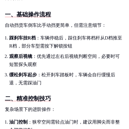
一、基础操作流程
自动挡货车倒车比手动挡更简单，但需注意细节：
踩刹车挂R档
：车辆停稳后，踩住刹车将档杆从D档推至
R档，部分车型需按下解锁按钮
观察后视镜
：优先通过左右后视镜判断空间，必要时可
短暂探头观察
缓松刹车起步
：松开刹车踏板时，车辆会自行缓慢后
退，无需踩油门
二、精准控制技巧
复杂场景下的进阶操作：
油门控制
：狭窄空间需轻点油门时，建议用脚尖而非整