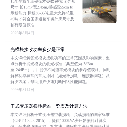
13米平板车主要技术参数包括: a)外形
尺寸:长13m×宽2.45m,栏板高55cm b)
承载能力:标载30-35吨,最大允许总重
49吨 c)符合国家道路车辆外廓尺寸及
轴荷限值标准
2026年8月4日
光模块接收功率多少是正常
本文详细解答光模块接收功率的正常范围及影响因素，重
点分析千兆光模块的收光标准（典型值为-3dBm
至-24dBm），并提供不同速率光模块的参考值表格。同时
解释功率异常的常见原因（如光纤损耗、连接器问题）及
解决方案，帮助用户快速判断网络性能问题。
2026年8月4日
干式变压器损耗标准一览表及计算方法
本文详细解析干式变压器空载损耗、负载损耗的国家标准
（GB/T 10228-2015），提供1000kVA变压器损耗计算实
例，分步骤说明变损计算方法，并附电力变压器损耗计算