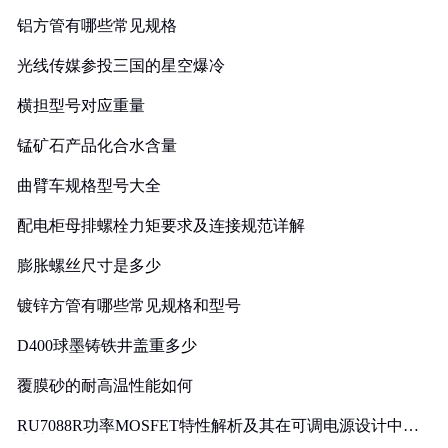
铝方管有哪些常见规格
光线传媒参投三国的星空爆冷
横担型号对应重量
锰矿石产品化合水含量
曲臂车规格型号大全
配电柜母排螺栓力矩要求及连接规范详解
膨胀螺丝尺寸是多少
镀锌方管有哪些常见规格和型号
D400球墨铸铁井盖重多少
覆膜砂的耐高温性能如何
RU7088R功率MOSFET特性解析及其在可调电源设计中的
实践