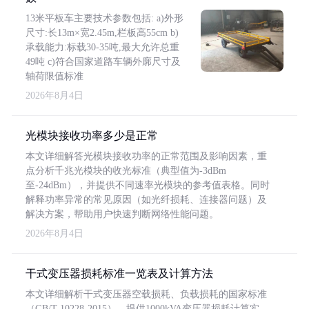
13米平板车主要技术参数包括: a)外形
尺寸:长13m×宽2.45m,栏板高55cm b)
承载能力:标载30-35吨,最大允许总重
49吨 c)符合国家道路车辆外廓尺寸及
轴荷限值标准
2026年8月4日
光模块接收功率多少是正常
本文详细解答光模块接收功率的正常范围及影响因素，重
点分析千兆光模块的收光标准（典型值为-3dBm
至-24dBm），并提供不同速率光模块的参考值表格。同时
解释功率异常的常见原因（如光纤损耗、连接器问题）及
解决方案，帮助用户快速判断网络性能问题。
2026年8月4日
干式变压器损耗标准一览表及计算方法
本文详细解析干式变压器空载损耗、负载损耗的国家标准
（GB/T 10228-2015），提供1000kVA变压器损耗计算实