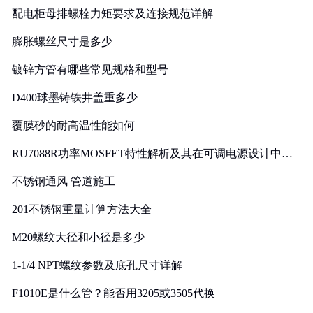
配电柜母排螺栓力矩要求及连接规范详解
膨胀螺丝尺寸是多少
镀锌方管有哪些常见规格和型号
D400球墨铸铁井盖重多少
覆膜砂的耐高温性能如何
RU7088R功率MOSFET特性解析及其在可调电源设计中的
实践
不锈钢通风 管道施工
201不锈钢重量计算方法大全
M20螺纹大径和小径是多少
1-1/4 NPT螺纹参数及底孔尺寸详解
F1010E是什么管？能否用3205或3505代换