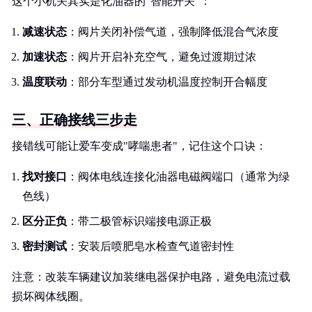
这个小机关其实是化油器的"智能开关"：
减速状态
：阀片关闭补偿气道，强制降低混合气浓度
加速状态
：阀片开启补充空气，避免过渡期过浓
温度联动
：部分车型通过发动机温度控制开合幅度
三、正确接线三步走
接错线可能让爱车变成"哮喘患者"，记住这个口诀：
找对接口
：阀体电线连接化油器电磁阀端口（通常为绿
色线）
区分正负
：带二极管标识端接电源正极
密封测试
：安装后喷肥皂水检查气道密封性
注意：改装车辆建议加装继电器保护电路，避免电流过载
损坏阀体线圈。