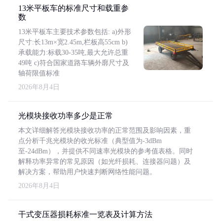
13米平板车的标准尺寸和载重参
数
13米平板车主要技术参数包括: a)外形
尺寸:长13m×宽2.45m,栏板高55cm b)
承载能力:标载30-35吨,最大允许总重
49吨 c)符合国家道路车辆外廓尺寸及
轴荷限值标准
2026年8月4日
光模块接收功率多少是正常
本文详细解答光模块接收功率的正常范围及影响因素，重
点分析千兆光模块的收光标准（典型值为-3dBm
至-24dBm），并提供不同速率光模块的参考值表格。同时
解释功率异常的常见原因（如光纤损耗、连接器问题）及
解决方案，帮助用户快速判断网络性能问题。
2026年8月4日
干式变压器损耗标准一览表及计算方法