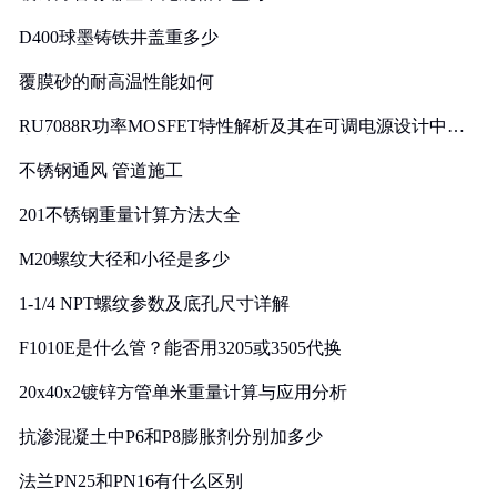
D400球墨铸铁井盖重多少
覆膜砂的耐高温性能如何
RU7088R功率MOSFET特性解析及其在可调电源设计中的
实践
不锈钢通风 管道施工
201不锈钢重量计算方法大全
M20螺纹大径和小径是多少
1-1/4 NPT螺纹参数及底孔尺寸详解
F1010E是什么管？能否用3205或3505代换
20x40x2镀锌方管单米重量计算与应用分析
抗渗混凝土中P6和P8膨胀剂分别加多少
法兰PN25和PN16有什么区别