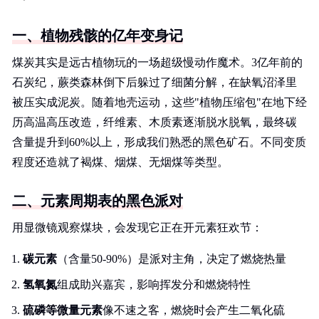
一、植物残骸的亿年变身记
煤炭其实是远古植物玩的一场超级慢动作魔术。3亿年前的
石炭纪，蕨类森林倒下后躲过了细菌分解，在缺氧沼泽里
被压实成泥炭。随着地壳运动，这些"植物压缩包"在地下经
历高温高压改造，纤维素、木质素逐渐脱水脱氧，最终碳
含量提升到60%以上，形成我们熟悉的黑色矿石。不同变质
程度还造就了褐煤、烟煤、无烟煤等类型。
二、元素周期表的黑色派对
用显微镜观察煤块，会发现它正在开元素狂欢节：
碳元素
（含量50-90%）是派对主角，决定了燃烧热量
氢氧氮
组成助兴嘉宾，影响挥发分和燃烧特性
硫磷等微量元素
像不速之客，燃烧时会产生二氧化硫