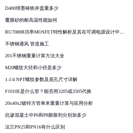
D400球墨铸铁井盖重多少
覆膜砂的耐高温性能如何
RU7088R功率MOSFET特性解析及其在可调电源设计中的
实践
不锈钢通风 管道施工
201不锈钢重量计算方法大全
M20螺纹大径和小径是多少
1-1/4 NPT螺纹参数及底孔尺寸详解
F1010E是什么管？能否用3205或3505代换
20x40x2镀锌方管单米重量计算与应用分析
抗渗混凝土中P6和P8膨胀剂分别加多少
法兰PN25和PN16有什么区别