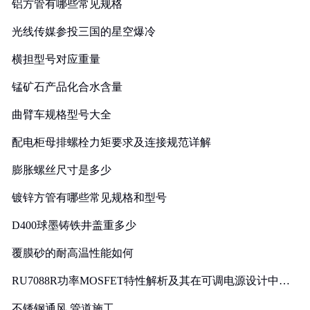
铝方管有哪些常见规格
光线传媒参投三国的星空爆冷
横担型号对应重量
锰矿石产品化合水含量
曲臂车规格型号大全
配电柜母排螺栓力矩要求及连接规范详解
膨胀螺丝尺寸是多少
镀锌方管有哪些常见规格和型号
D400球墨铸铁井盖重多少
覆膜砂的耐高温性能如何
RU7088R功率MOSFET特性解析及其在可调电源设计中的
实践
不锈钢通风 管道施工