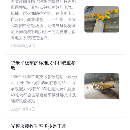
本文详细介绍了浇筑母线槽的特点和
应用领域。其特点包括良好的电气、
机械、防火和防护性能。在应用上，
广泛用于商业建筑、工业厂房、医院
和数据中心等场所，凭借自身优势满
足不同领域对电力供应的高要求，保
障电力系统稳定运行。
2026年8月4日
13米平板车的标准尺寸和载重参
数
13米平板车主要技术参数包括: a)外形
尺寸:长13m×宽2.45m,栏板高55cm b)
承载能力:标载30-35吨,最大允许总重
49吨 c)符合国家道路车辆外廓尺寸及
轴荷限值标准
2026年8月4日
光模块接收功率多少是正常