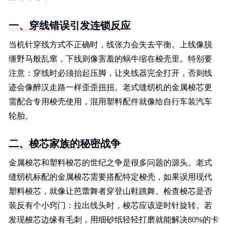
一、穿线错误引发连锁反应
当机针穿线方式不正确时，线张力会失去平衡。上线像脱
缰野马般乱窜，下线则像害羞的蜗牛缩在梭壳里。特别要
注意：穿线时必须抬起压脚，让夹线器完全打开，否则线
迹会像醉汉走路一样歪歪扭扭。老式缝纫机的金属梭芯更
需配合专用梭壳使用，混用塑料配件就像给自行车装汽车
轮胎。
二、梭芯家族的秘密战争
金属梭芯和塑料梭芯的世纪之争是很多问题的源头。老式
缝纫机标配的金属梭芯需要搭配特定梭壳，如果误用现代
塑料梭芯，就像让芭蕾舞者穿登山鞋跳舞。检查梭芯是否
装反有个小窍门：拉出线头时，梭芯应该逆时针旋转。若
发现梭芯边缘有毛刺，用细砂纸轻轻打磨就能解决80%的卡