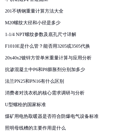
201不锈钢重量计算方法大全
M20螺纹大径和小径是多少
1-1/4 NPT螺纹参数及底孔尺寸详解
F1010E是什么管？能否用3205或3505代换
20x40x2镀锌方管单米重量计算与应用分析
抗渗混凝土中P6和P8膨胀剂分别加多少
法兰PN25和PN16有什么区别
消费者对洗衣机的核心需求调研与分析
U型螺栓的国家标准
煤矿用电热取暖器是否符合防爆电气设备标准
照明母线槽的主要作用是什么