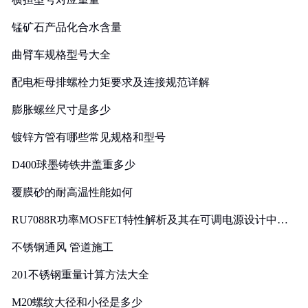
锰矿石产品化合水含量
曲臂车规格型号大全
配电柜母排螺栓力矩要求及连接规范详解
膨胀螺丝尺寸是多少
镀锌方管有哪些常见规格和型号
D400球墨铸铁井盖重多少
覆膜砂的耐高温性能如何
RU7088R功率MOSFET特性解析及其在可调电源设计中的
实践
不锈钢通风 管道施工
201不锈钢重量计算方法大全
M20螺纹大径和小径是多少