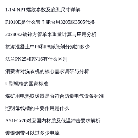
1-1/4 NPT螺纹参数及底孔尺寸详解
F1010E是什么管？能否用3205或3505代换
20x40x2镀锌方管单米重量计算与应用分析
抗渗混凝土中P6和P8膨胀剂分别加多少
法兰PN25和PN16有什么区别
消费者对洗衣机的核心需求调研与分析
U型螺栓的国家标准
煤矿用电热取暖器是否符合防爆电气设备标准
照明母线槽的主要作用是什么
A516Gr70对应国内材质及低温冲击要求解析
镀镍钢带可以过多少电流