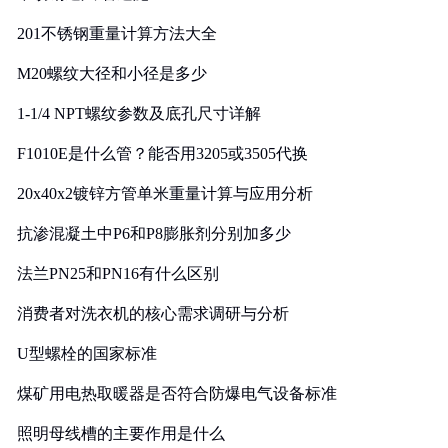
201不锈钢重量计算方法大全
M20螺纹大径和小径是多少
1-1/4 NPT螺纹参数及底孔尺寸详解
F1010E是什么管？能否用3205或3505代换
20x40x2镀锌方管单米重量计算与应用分析
抗渗混凝土中P6和P8膨胀剂分别加多少
法兰PN25和PN16有什么区别
消费者对洗衣机的核心需求调研与分析
U型螺栓的国家标准
煤矿用电热取暖器是否符合防爆电气设备标准
照明母线槽的主要作用是什么