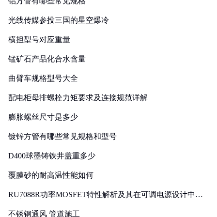
铝方管有哪些常见规格
光线传媒参投三国的星空爆冷
横担型号对应重量
锰矿石产品化合水含量
曲臂车规格型号大全
配电柜母排螺栓力矩要求及连接规范详解
膨胀螺丝尺寸是多少
镀锌方管有哪些常见规格和型号
D400球墨铸铁井盖重多少
覆膜砂的耐高温性能如何
RU7088R功率MOSFET特性解析及其在可调电源设计中的
实践
不锈钢通风 管道施工