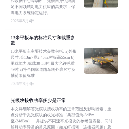
和数据中心等场所，凭借自身优势满
足不同领域对电力供应的高要求，保
障电力系统稳定运行。
2026年8月4日
13米平板车的标准尺寸和载重参
数
13米平板车主要技术参数包括: a)外形
尺寸:长13m×宽2.45m,栏板高55cm b)
承载能力:标载30-35吨,最大允许总重
49吨 c)符合国家道路车辆外廓尺寸及
轴荷限值标准
2026年8月4日
光模块接收功率多少是正常
本文详细解答光模块接收功率的正常范围及影响因素，重
点分析千兆光模块的收光标准（典型值为-3dBm
至-24dBm），并提供不同速率光模块的参考值表格。同时
解释功率异常的常见原因（如光纤损耗、连接器问题）及