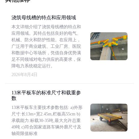
浇筑母线槽的特点和应用领域
本文详细介绍了浇筑母线槽的特点和
应用领域。其特点包括良好的电气、
机械、防火和防护性能。在应用上，
广泛用于商业建筑、工业厂房、医院
和数据中心等场所，凭借自身优势满
足不同领域对电力供应的高要求，保
障电力系统稳定运行。
2026年8月4日
13米平板车的标准尺寸和载重参
数
13米平板车主要技术参数包括: a)外形
尺寸:长13m×宽2.45m,栏板高55cm b)
承载能力:标载30-35吨,最大允许总重
49吨 c)符合国家道路车辆外廓尺寸及
轴荷限值标准