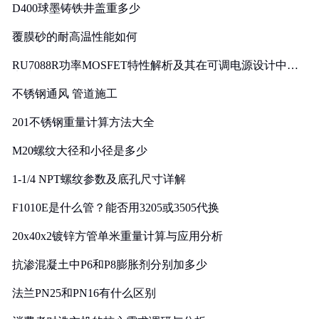
D400球墨铸铁井盖重多少
覆膜砂的耐高温性能如何
RU7088R功率MOSFET特性解析及其在可调电源设计中的
实践
不锈钢通风 管道施工
201不锈钢重量计算方法大全
M20螺纹大径和小径是多少
1-1/4 NPT螺纹参数及底孔尺寸详解
F1010E是什么管？能否用3205或3505代换
20x40x2镀锌方管单米重量计算与应用分析
抗渗混凝土中P6和P8膨胀剂分别加多少
法兰PN25和PN16有什么区别