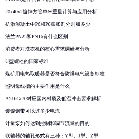
20x40x2镀锌方管单米重量计算与应用分析
抗渗混凝土中P6和P8膨胀剂分别加多少
法兰PN25和PN16有什么区别
消费者对洗衣机的核心需求调研与分析
U型螺栓的国家标准
煤矿用电热取暖器是否符合防爆电气设备标准
照明母线槽的主要作用是什么
A516Gr70对应国内材质及低温冲击要求解析
镀镍钢带可以过多少电流
计量泵如何达到控制和调节流量的目的
联轴器的轴孔形式有三种：Y型、J型、Z型