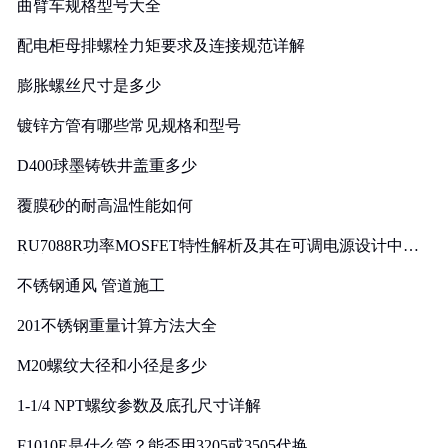
曲臂车规格型号大全
配电柜母排螺栓力矩要求及连接规范详解
膨胀螺丝尺寸是多少
镀锌方管有哪些常见规格和型号
D400球墨铸铁井盖重多少
覆膜砂的耐高温性能如何
RU7088R功率MOSFET特性解析及其在可调电源设计中的
实践
不锈钢通风 管道施工
201不锈钢重量计算方法大全
M20螺纹大径和小径是多少
1-1/4 NPT螺纹参数及底孔尺寸详解
F1010E是什么管？能否用3205或3505代换