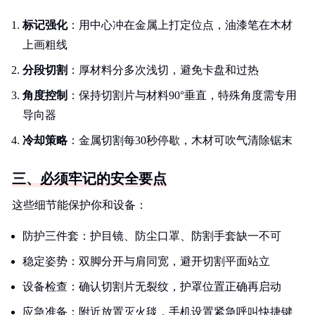
标记强化
：用中心冲在金属上打定位点，油漆笔在木材
上画粗线
分段切割
：厚材料分多次浅切，避免卡盘和过热
角度控制
：保持切割片与材料90°垂直，特殊角度需专用
导向器
冷却策略
：金属切割每30秒停歇，木材可吹气清除锯末
三、必须牢记的安全要点
这些细节能保护你和设备：
防护三件套：护目镜、防尘口罩、防割手套缺一不可
稳定姿势：双脚分开与肩同宽，避开切割平面站立
设备检查：确认切割片无裂纹，护罩位置正确再启动
应急准备：附近放置灭火毯，手机设置紧急呼叫快捷键