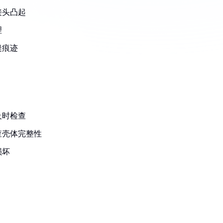
接头凸起
理
缝痕迹
及时检查
查壳体完整性
损坏