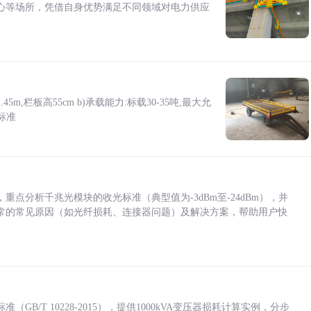
心等场所，凭借自身优势满足不同领域对电力供应
5m,栏板高55cm b)承载能力:标载30-35吨,最大允
标准
点分析千兆光模块的收光标准（典型值为-3dBm至-24dBm），并
常的常见原因（如光纤损耗、连接器问题）及解决方案，帮助用户快
/T 10228-2015），提供1000kVA变压器损耗计算实例，分步