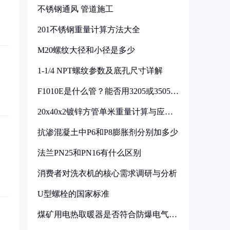
不锈钢通风 管道施工
201不锈钢重量计算方法大全
M20螺纹大径和小径是多少
1-1/4 NPT螺纹参数及底孔尺寸详解
F1010E是什么管？能否用3205或3505代
换
20x40x2镀锌方管单米重量计算与应用
分析
抗渗混凝土中P6和P8膨胀剂分别加多少
法兰PN25和PN16有什么区别
消费者对洗衣机的核心需求调研与分析
U型螺栓的国家标准
煤矿用电热取暖器是否符合防爆电气设
备标准