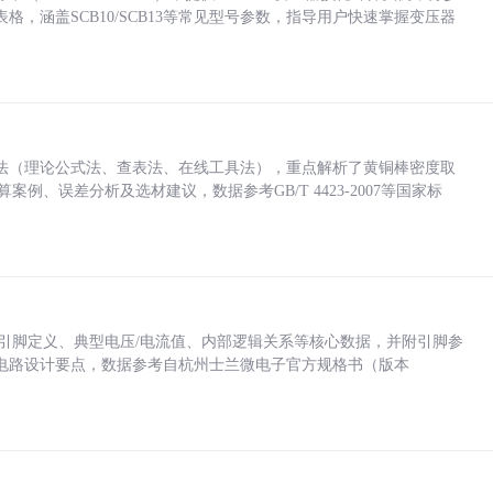
，涵盖SCB10/SCB13等常见型号参数，指导用户快速掌握变压器
法（理论公式法、查表法、在线工具法），重点解析了黄铜棒密度取
计算案例、误差分析及选材建议，数据参考GB/T 4423-2007等国家标
括各引脚定义、典型电压/电流值、内部逻辑关系等核心数据，并附引脚参
电路设计要点，数据参考自杭州士兰微电子官方规格书（版本