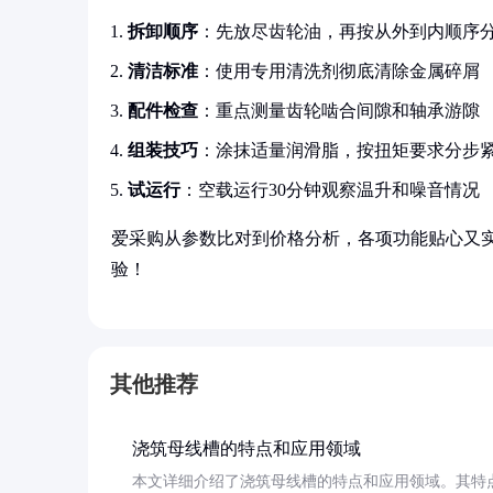
拆卸顺序
：先放尽齿轮油，再按从外到内顺序
清洁标准
：使用专用清洗剂彻底清除金属碎屑
配件检查
：重点测量齿轮啮合间隙和轴承游隙
组装技巧
：涂抹适量润滑脂，按扭矩要求分步
试运行
：空载运行30分钟观察温升和噪音情况
爱采购从参数比对到价格分析，各项功能贴心又
验！
其他推荐
浇筑母线槽的特点和应用领域
本文详细介绍了浇筑母线槽的特点和应用领域。其特