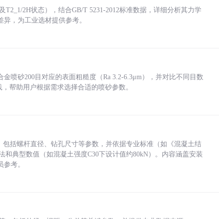
_1/2H状态），结合GB/T 5231-2012标准数据，详细分析其力学
差异，为工业选材提供参考。
砂200目对应的表面粗糙度（Ra 3.2-6.3μm），并对比不同目数
业实践，帮助用户根据需求选择合适的喷砂参数。
力，包括螺杆直径、钻孔尺寸等参数，并依据专业标准（如《混凝土结
方法和典型数值（如混凝土强度C30下设计值约80kN）。内容涵盖安装
员参考。