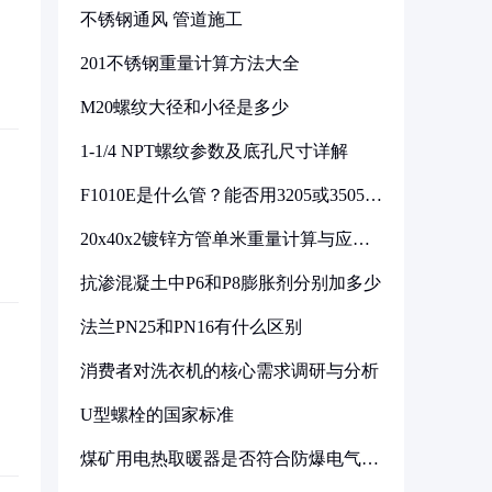
不锈钢通风 管道施工
201不锈钢重量计算方法大全
M20螺纹大径和小径是多少
1-1/4 NPT螺纹参数及底孔尺寸详解
F1010E是什么管？能否用3205或3505代
换
20x40x2镀锌方管单米重量计算与应用
分析
抗渗混凝土中P6和P8膨胀剂分别加多少
法兰PN25和PN16有什么区别
消费者对洗衣机的核心需求调研与分析
U型螺栓的国家标准
煤矿用电热取暖器是否符合防爆电气设
备标准