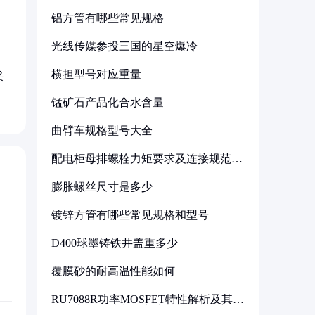
铝方管有哪些常见规格
光线传媒参投三国的星空爆冷
横担型号对应重量
采
锰矿石产品化合水含量
曲臂车规格型号大全
配电柜母排螺栓力矩要求及连接规范详
解
膨胀螺丝尺寸是多少
镀锌方管有哪些常见规格和型号
D400球墨铸铁井盖重多少
覆膜砂的耐高温性能如何
RU7088R功率MOSFET特性解析及其在
可调电源设计中的实践