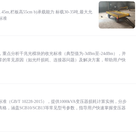
5m,栏板高55cm b)承载能力:标载30-35吨,最大允
标准
点分析千兆光模块的收光标准（典型值为-3dBm至-24dBm），并
常的常见原因（如光纤损耗、连接器问题）及解决方案，帮助用户快
/T 10228-2015），提供1000kVA变压器损耗计算实例，分步
，涵盖SCB10/SCB13等常见型号参数，指导用户快速掌握变压器