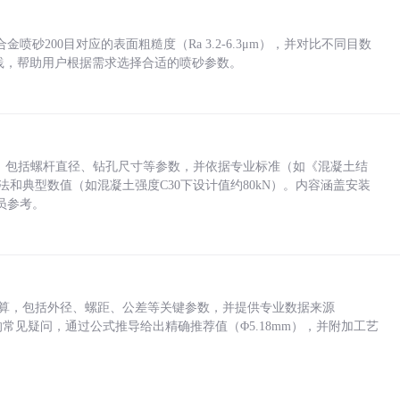
砂200目对应的表面粗糙度（Ra 3.2-6.3μm），并对比不同目数
业实践，帮助用户根据需求选择合适的喷砂参数。
力，包括螺杆直径、钻孔尺寸等参数，并依据专业标准（如《混凝土结
方法和典型数值（如混凝土强度C30下设计值约80kN）。内容涵盖安装
员参考。
底孔计算，包括外径、螺距、公差等关键参数，并提供专业数据来源
孔尺寸的常见疑问，通过公式推导给出精确推荐值（Φ5.18mm），并附加工艺