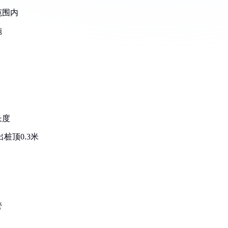
范围内
施
长度
桩顶0.3米
管