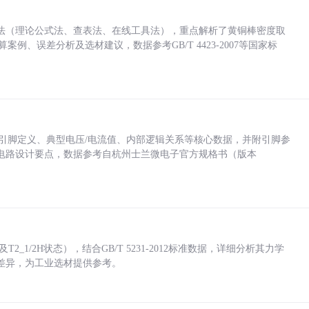
法（理论公式法、查表法、在线工具法），重点解析了黄铜棒密度取
计算案例、误差分析及选材建议，数据参考GB/T 4423-2007等国家标
括各引脚定义、典型电压/电流值、内部逻辑关系等核心数据，并附引脚参
电路设计要点，数据参考自杭州士兰微电子官方规格书（版本
_1/2H状态），结合GB/T 5231-2012标准数据，详细分析其力学
差异，为工业选材提供参考。