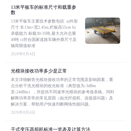
13米平板车的标准尺寸和载重参
数
13米平板车主要技术参数包括: a)外形
尺寸:长13m×宽2.45m,栏板高55cm b)
承载能力:标载30-35吨,最大允许总重
49吨 c)符合国家道路车辆外廓尺寸及
轴荷限值标准
2026年8月4日
光模块接收功率多少是正常
本文详细解答光模块接收功率的正常范围及影响因素，重
点分析千兆光模块的收光标准（典型值为-3dBm
至-24dBm），并提供不同速率光模块的参考值表格。同时
解释功率异常的常见原因（如光纤损耗、连接器问题）及
解决方案，帮助用户快速判断网络性能问题。
2026年8月4日
干式变压器损耗标准一览表及计算方法