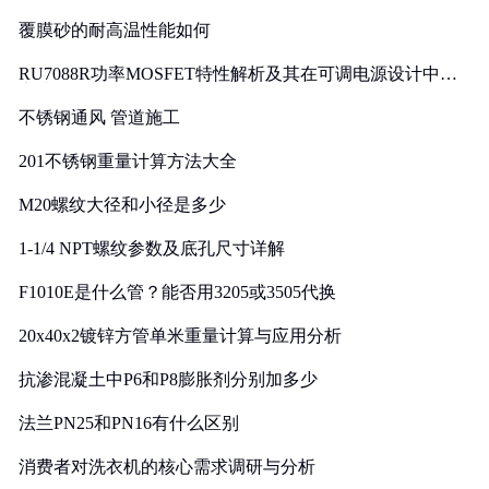
覆膜砂的耐高温性能如何
RU7088R功率MOSFET特性解析及其在可调电源设计中的
实践
不锈钢通风 管道施工
201不锈钢重量计算方法大全
M20螺纹大径和小径是多少
1-1/4 NPT螺纹参数及底孔尺寸详解
F1010E是什么管？能否用3205或3505代换
20x40x2镀锌方管单米重量计算与应用分析
抗渗混凝土中P6和P8膨胀剂分别加多少
法兰PN25和PN16有什么区别
消费者对洗衣机的核心需求调研与分析