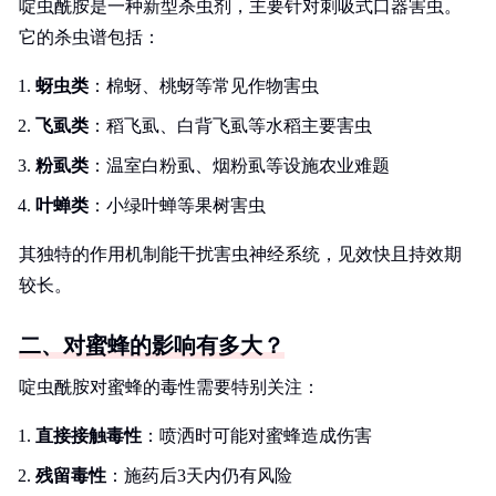
啶虫酰胺是一种新型杀虫剂，主要针对刺吸式口器害虫。
它的杀虫谱包括：
蚜虫类
：棉蚜、桃蚜等常见作物害虫
飞虱类
：稻飞虱、白背飞虱等水稻主要害虫
粉虱类
：温室白粉虱、烟粉虱等设施农业难题
叶蝉类
：小绿叶蝉等果树害虫
其独特的作用机制能干扰害虫神经系统，见效快且持效期
较长。
二、对蜜蜂的影响有多大？
啶虫酰胺对蜜蜂的毒性需要特别关注：
直接接触毒性
：喷洒时可能对蜜蜂造成伤害
残留毒性
：施药后3天内仍有风险