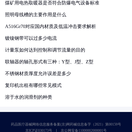
煤矿用电热取暖器是否符合防爆电气设备标准
照明母线槽的主要作用是什么
A516Gr70对应国内材质及低温冲击要求解析
镀镍钢带可以过多少电流
计量泵如何达到控制和调节流量的目的
联轴器的轴孔形式有三种：Y型、J型、Z型
不锈钢材质厚度允许误差是多少
复印机出租有哪些常见模式
溶于水的润滑剂的种类
药品医疗器械网络信息服务备案(京)网药械信息备字（2021）第00159号
京ICP证030173号
京公网安备11000002000001号