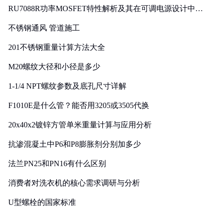
RU7088R功率MOSFET特性解析及其在可调电源设计中的
实践
不锈钢通风 管道施工
201不锈钢重量计算方法大全
M20螺纹大径和小径是多少
1-1/4 NPT螺纹参数及底孔尺寸详解
F1010E是什么管？能否用3205或3505代换
20x40x2镀锌方管单米重量计算与应用分析
抗渗混凝土中P6和P8膨胀剂分别加多少
法兰PN25和PN16有什么区别
消费者对洗衣机的核心需求调研与分析
U型螺栓的国家标准