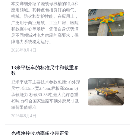
本文详细介绍了浇筑母线槽的特点和
应用领域。其特点包括良好的电气、
机械、防火和防护性能。在应用上，
广泛用于商业建筑、工业厂房、医院
和数据中心等场所，凭借自身优势满
足不同领域对电力供应的高要求，保
障电力系统稳定运行。
2026年8月4日
13米平板车的标准尺寸和载重参
数
13米平板车主要技术参数包括: a)外形
尺寸:长13m×宽2.45m,栏板高55cm b)
承载能力:标载30-35吨,最大允许总重
49吨 c)符合国家道路车辆外廓尺寸及
轴荷限值标准
2026年8月4日
光模块接收功率多少是正常