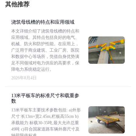
其他推荐
浇筑母线槽的特点和应用领域
本文详细介绍了浇筑母线槽的特点和
应用领域。其特点包括良好的电气、
机械、防火和防护性能。在应用上，
广泛用于商业建筑、工业厂房、医院
和数据中心等场所，凭借自身优势满
足不同领域对电力供应的高要求，保
障电力系统稳定运行。
2026年8月4日
13米平板车的标准尺寸和载重参
数
13米平板车主要技术参数包括: a)外形
尺寸:长13m×宽2.45m,栏板高55cm b)
承载能力:标载30-35吨,最大允许总重
49吨 c)符合国家道路车辆外廓尺寸及
轴荷限值标准