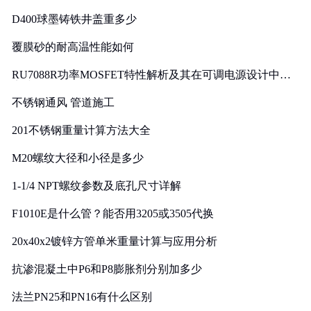
D400球墨铸铁井盖重多少
覆膜砂的耐高温性能如何
RU7088R功率MOSFET特性解析及其在可调电源设计中的
实践
不锈钢通风 管道施工
201不锈钢重量计算方法大全
M20螺纹大径和小径是多少
1-1/4 NPT螺纹参数及底孔尺寸详解
F1010E是什么管？能否用3205或3505代换
20x40x2镀锌方管单米重量计算与应用分析
抗渗混凝土中P6和P8膨胀剂分别加多少
法兰PN25和PN16有什么区别