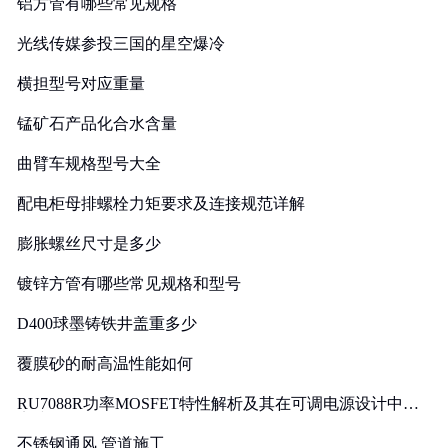
铝方管有哪些常见规格
光线传媒参投三国的星空爆冷
横担型号对应重量
锰矿石产品化合水含量
曲臂车规格型号大全
配电柜母排螺栓力矩要求及连接规范详解
膨胀螺丝尺寸是多少
镀锌方管有哪些常见规格和型号
D400球墨铸铁井盖重多少
覆膜砂的耐高温性能如何
RU7088R功率MOSFET特性解析及其在可调电源设计中的
实践
不锈钢通风 管道施工