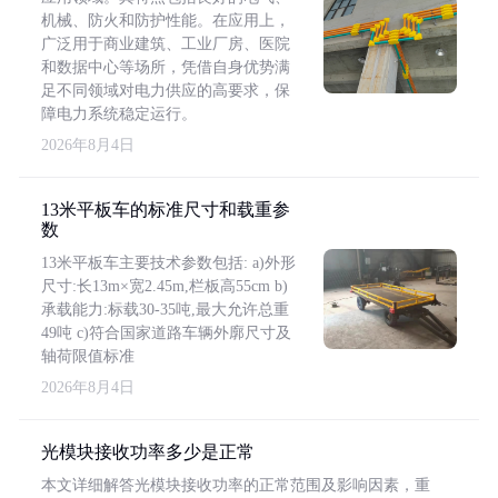
机械、防火和防护性能。在应用上，
广泛用于商业建筑、工业厂房、医院
和数据中心等场所，凭借自身优势满
足不同领域对电力供应的高要求，保
障电力系统稳定运行。
2026年8月4日
13米平板车的标准尺寸和载重参
数
13米平板车主要技术参数包括: a)外形
尺寸:长13m×宽2.45m,栏板高55cm b)
承载能力:标载30-35吨,最大允许总重
49吨 c)符合国家道路车辆外廓尺寸及
轴荷限值标准
2026年8月4日
光模块接收功率多少是正常
本文详细解答光模块接收功率的正常范围及影响因素，重