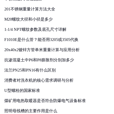
201不锈钢重量计算方法大全
M20螺纹大径和小径是多少
1-1/4 NPT螺纹参数及底孔尺寸详解
F1010E是什么管？能否用3205或3505代换
20x40x2镀锌方管单米重量计算与应用分析
抗渗混凝土中P6和P8膨胀剂分别加多少
法兰PN25和PN16有什么区别
消费者对洗衣机的核心需求调研与分析
U型螺栓的国家标准
煤矿用电热取暖器是否符合防爆电气设备标准
照明母线槽的主要作用是什么