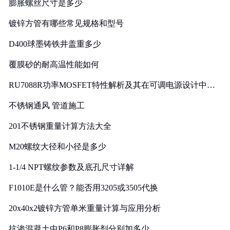
膨胀螺丝尺寸是多少
镀锌方管有哪些常见规格和型号
D400球墨铸铁井盖重多少
覆膜砂的耐高温性能如何
RU7088R功率MOSFET特性解析及其在可调电源设计中的
实践
不锈钢通风 管道施工
201不锈钢重量计算方法大全
M20螺纹大径和小径是多少
1-1/4 NPT螺纹参数及底孔尺寸详解
F1010E是什么管？能否用3205或3505代换
20x40x2镀锌方管单米重量计算与应用分析
抗渗混凝土中P6和P8膨胀剂分别加多少