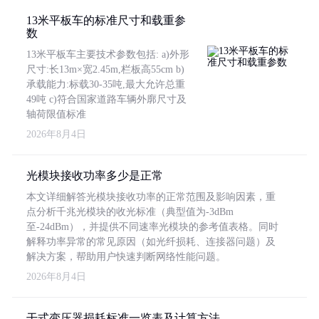
13米平板车的标准尺寸和载重参
数
13米平板车主要技术参数包括: a)外形
尺寸:长13m×宽2.45m,栏板高55cm b)
承载能力:标载30-35吨,最大允许总重
49吨 c)符合国家道路车辆外廓尺寸及
轴荷限值标准
2026年8月4日
光模块接收功率多少是正常
本文详细解答光模块接收功率的正常范围及影响因素，重
点分析千兆光模块的收光标准（典型值为-3dBm
至-24dBm），并提供不同速率光模块的参考值表格。同时
解释功率异常的常见原因（如光纤损耗、连接器问题）及
解决方案，帮助用户快速判断网络性能问题。
2026年8月4日
干式变压器损耗标准一览表及计算方法