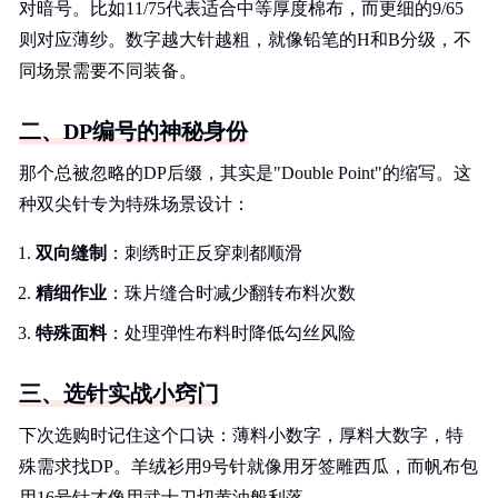
对暗号。比如11/75代表适合中等厚度棉布，而更细的9/65
则对应薄纱。数字越大针越粗，就像铅笔的H和B分级，不
同场景需要不同装备。
二、DP编号的神秘身份
那个总被忽略的DP后缀，其实是"Double Point"的缩写。这
种双尖针专为特殊场景设计：
双向缝制
：刺绣时正反穿刺都顺滑
精细作业
：珠片缝合时减少翻转布料次数
特殊面料
：处理弹性布料时降低勾丝风险
三、选针实战小窍门
下次选购时记住这个口诀：薄料小数字，厚料大数字，特
殊需求找DP。羊绒衫用9号针就像用牙签雕西瓜，而帆布包
用16号针才像用武士刀切黄油般利落。