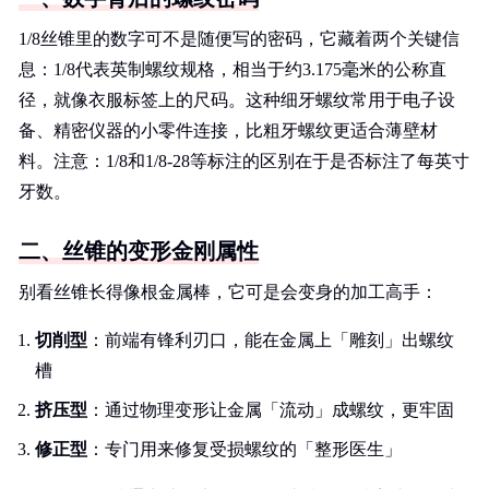
1/8丝锥里的数字可不是随便写的密码，它藏着两个关键信
息：1/8代表英制螺纹规格，相当于约3.175毫米的公称直
径，就像衣服标签上的尺码。这种细牙螺纹常用于电子设
备、精密仪器的小零件连接，比粗牙螺纹更适合薄壁材
料。注意：1/8和1/8-28等标注的区别在于是否标注了每英寸
牙数。
二、丝锥的变形金刚属性
别看丝锥长得像根金属棒，它可是会变身的加工高手：
切削型
：前端有锋利刃口，能在金属上「雕刻」出螺纹
槽
挤压型
：通过物理变形让金属「流动」成螺纹，更牢固
修正型
：专门用来修复受损螺纹的「整形医生」