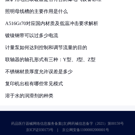
照明母线槽的主要作用是什么
A516Gr70对应国内材质及低温冲击要求解析
镀镍钢带可以过多少电流
计量泵如何达到控制和调节流量的目的
联轴器的轴孔形式有三种：Y型、J型、Z型
不锈钢材质厚度允许误差是多少
复印机出租有哪些常见模式
溶于水的润滑剂的种类
药品医疗器械网络信息服务备案(京)网药械信息备字（2021）第00159号
京ICP证030173号
京公网安备11000002000001号