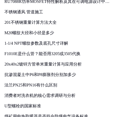
RU7088R功率MOSFET特性解析及其在可调电源设计中的
实践
不锈钢通风 管道施工
201不锈钢重量计算方法大全
M20螺纹大径和小径是多少
1-1/4 NPT螺纹参数及底孔尺寸详解
F1010E是什么管？能否用3205或3505代换
20x40x2镀锌方管单米重量计算与应用分析
抗渗混凝土中P6和P8膨胀剂分别加多少
法兰PN25和PN16有什么区别
消费者对洗衣机的核心需求调研与分析
U型螺栓的国家标准
煤矿用电热取暖器是否符合防爆电气设备标准