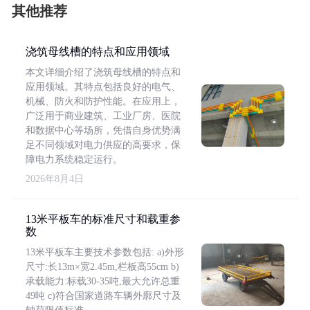
其他推荐
浇筑母线槽的特点和应用领域
本文详细介绍了浇筑母线槽的特点和
应用领域。其特点包括良好的电气、
机械、防火和防护性能。在应用上，
广泛用于商业建筑、工业厂房、医院
和数据中心等场所，凭借自身优势满
足不同领域对电力供应的高要求，保
障电力系统稳定运行。
2026年8月4日
13米平板车的标准尺寸和载重参
数
13米平板车主要技术参数包括: a)外形
尺寸:长13m×宽2.45m,栏板高55cm b)
承载能力:标载30-35吨,最大允许总重
49吨 c)符合国家道路车辆外廓尺寸及